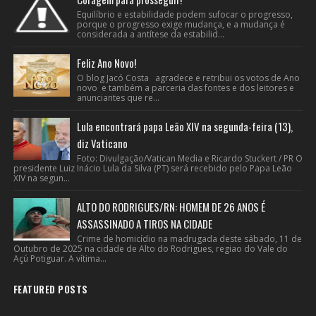
Equilíbrio e estabilidade podem sufocar o progresso,
porque o progresso exige mudança, e a mudança é
considerada a antítese da estabilid...
Feliz Ano Novo!
O blog Jacó Costa agradece e retribui os votos de Ano
novo e também a parceria das fontes e dos leitores e
anunciantes que re...
Lula encontrará papa Leão XIV na segunda-feira (13),
diz Vaticano
Foto: Divulgação/Vatican Media e Ricardo Stuckert / PR O
presidente Luiz Inácio Lula da Silva (PT) será recebido pelo Papa Leão
XIV na segun...
ALTO DO RODRIGUES/RN: HOMEM DE 26 ANOS É
ASSASSINADO A TIROS NA CIDADE
Crime de homicídio na madrugada deste sábado, 11 de
Outubro de 2025 na cidade de Alto do Rodrigues, regiao do Vale do
Açú Potiguar. A vítima...
FEATURED POSTS