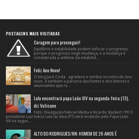
POSTAGENS MAIS VISITADAS
Coragem para prosseguir!
Equilíbrio e estabilidade podem sufocar o progresso,
porque o progresso exige mudança, e a mudança é
considerada a antítese da estabilid...
Feliz Ano Novo!
O blog Jacó Costa agradece e retribui os votos de Ano
novo e também a parceria das fontes e dos leitores e
anunciantes que re...
Lula encontrará papa Leão XIV na segunda-feira (13),
diz Vaticano
Foto: Divulgação/Vatican Media e Ricardo Stuckert / PR O
presidente Luiz Inácio Lula da Silva (PT) será recebido pelo Papa Leão
XIV na segun...
ALTO DO RODRIGUES/RN: HOMEM DE 26 ANOS É