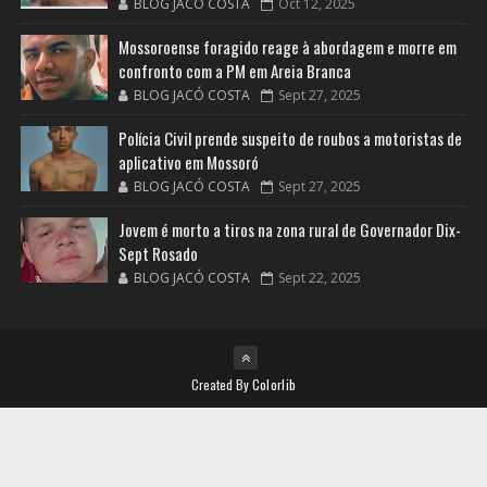
BLOG JACÓ COSTA
Oct 12, 2025
Mossoroense foragido reage à abordagem e morre em
confronto com a PM em Areia Branca
BLOG JACÓ COSTA
Sept 27, 2025
Polícia Civil prende suspeito de roubos a motoristas de
aplicativo em Mossoró
BLOG JACÓ COSTA
Sept 27, 2025
Jovem é morto a tiros na zona rural de Governador Dix-
Sept Rosado
BLOG JACÓ COSTA
Sept 22, 2025
Created By
Colorlib