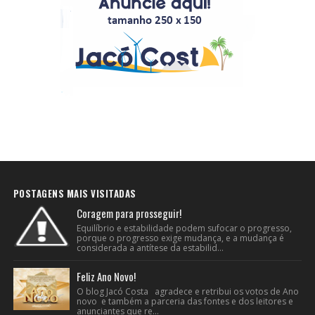
POSTAGENS MAIS VISITADAS
Coragem para prosseguir!
Equilíbrio e estabilidade podem sufocar o progresso,
porque o progresso exige mudança, e a mudança é
considerada a antítese da estabilid...
Feliz Ano Novo!
O blog Jacó Costa agradece e retribui os votos de Ano
novo e também a parceria das fontes e dos leitores e
anunciantes que re...