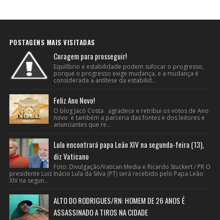
POSTAGENS MAIS VISITADAS
Coragem para prosseguir!
Equilíbrio e estabilidade podem sufocar o progresso,
porque o progresso exige mudança, e a mudança é
considerada a antítese da estabilid...
Feliz Ano Novo!
O blog Jacó Costa agradece e retribui os votos de Ano
novo e também a parceria das fontes e dos leitores e
anunciantes que re...
Lula encontrará papa Leão XIV na segunda-feira (13),
diz Vaticano
Foto: Divulgação/Vatican Media e Ricardo Stuckert / PR O
presidente Luiz Inácio Lula da Silva (PT) será recebido pelo Papa Leão
XIV na segun...
ALTO DO RODRIGUES/RN: HOMEM DE 26 ANOS É
ASSASSINADO A TIROS NA CIDADE