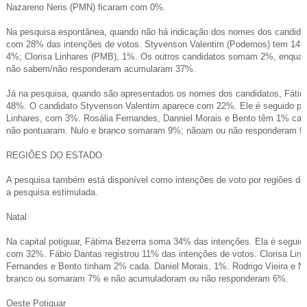
Nazareno Neris (PMN) ficaram com 0%.
Na pesquisa espontânea, quando não há indicação dos nomes dos candidato
com 28% das intenções de votos. Styvenson Valentim (Podemos) tem 14%; 
4%; Clorisa Linhares (PMB), 1%. Os outros candidatos somam 2%, enquan
não sabem/não responderam acumularam 37%.
Já na pesquisa, quando são apresentados os nomes dos candidatos, Fátim
48%. O candidato Styvenson Valentim aparece com 22%. Ele é seguido po
Linhares, com 3%. Rosália Fernandes, Danniel Morais e Bento têm 1% cada
não pontuaram. Nulo e branco somaram 9%; nãoam ou não responderam f
REGIÕES DO ESTADO
A pesquisa também está disponível como intenções de voto por regiões do
a pesquisa estimulada.
Natal
Na capital potiguar, Fátima Bezerra soma 34% das intenções. Ela é seguid
com 32%. Fábio Dantas registrou 11% das intenções de votos. Clorisa Lin
Fernandes e Bento tinham 2% cada. Daniel Morais, 1%. Rodrigo Vieira e N
branco ou somaram 7% e não acumuladoram ou não responderam 6%.
Oeste Potiguar