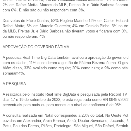
2% em Rafael Motta. Marcos do MLB, Freitas Jr. e Dário Barbosa ficaram 
com 6%. E não são ou não respondem com 3%.
Dos votos de Fábio Dantas, 52% Rogério Marinho 12% em Carlos Eduardo
Rafael Motta; 5% em Marcelo Guerreiro; 4% em Geraldo Pinho; 3% na Veter
da MLB, Freitas Jr. e Dário Barbosa não tiveram votos e ficaram com 0%.
ou não responderam, 4%
APROVAÇÃO DO GOVERNO FÁTIMA
A pesquisa Real Time Big Data também avaliou a aprovação do governo do
com os dados, 11% consideram a gestão de Fátima Bezerra ótima. O gove
Além disso, 33% avaliado como regular; 20% como ruim; e 9% como pés
somaram4%.
A PESQUISA
A realizada pelo instituto RealTime BigData e pesquisada pela Record TV c
dias 17 e 19 de setembro de 2022, e está registrada como RN-09487/2022.
percentuais para mais ou para menos e o nível de confiança é de 95%.
A consulta realizada em Natal correspondeu a 23% do total. No Oeste Pot
ouvidas em Alexandria, Areia Branca, Assú, Doutor Severiano, Jucurutu, Ma
Patu, Pau dos Ferros, Pilões, Portalegre, São Miguel, São Rafael, Serrinha