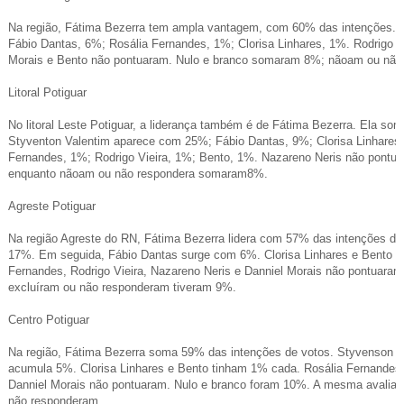
Na região, Fátima Bezerra tem ampla vantagem, com 60% das intenções. 
Fábio Dantas, 6%; Rosália Fernandes, 1%; Clorisa Linhares, 1%. Rodrigo Vi
Morais e Bento não pontuaram. Nulo e branco somaram 8%; nãoam ou não
Litoral Potiguar
No litoral Leste Potiguar, a liderança também é de Fátima Bezerra. Ela so
Styventon Valentim aparece com 25%; Fábio Dantas, 9%; Clorisa Linhares,
Fernandes, 1%; Rodrigo Vieira, 1%; Bento, 1%. Nazareno Neris não pontuo
enquanto nãoam ou não respondera somaram8%.
Agreste Potiguar
Na região Agreste do RN, Fátima Bezerra lidera com 57% das intenções d
17%. Em seguida, Fábio Dantas surge com 6%. Clorisa Linhares e Bento 
Fernandes, Rodrigo Vieira, Nazareno Neris e Danniel Morais não pontuara
excluíram ou não responderam tiveram 9%.
Centro Potiguar
Na região, Fátima Bezerra soma 59% das intenções de votos. Styvenson 
acumula 5%. Clorisa Linhares e Bento tinham 1% cada. Rosália Fernandes, 
Danniel Morais não pontuaram. Nulo e branco foram 10%. A mesma avaliação
não responderam.