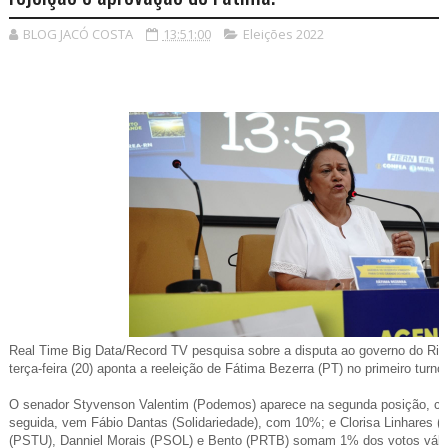
BLOG JACÓ COSTA
13:51:00
Eleições 2022
Real Time Big Data/Record TV pesquisa sobre a disputa ao governo do Rio
terça-feira (20) aponta a reeleição de Fátima Bezerra (PT) no primeiro tur
O senador Styvenson Valentim (Podemos) aparece na segunda posição, c
seguida, vem Fábio Dantas (Solidariedade), com 10%; e Clorisa Linhares
(PSTU), Danniel Morais (PSOL) e Bento (PRTB) somam 1% dos votos válido