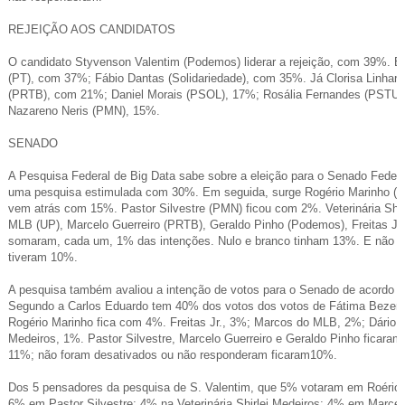
REJEIÇÃO AOS CANDIDATOS
O candidato Styvenson Valentim (Podemos) liderar a rejeição, com 39%. 
(PT), com 37%; Fábio Dantas (Solidariedade), com 35%. Já Clorisa Linha
(PRTB), com 21%; Daniel Morais (PSOL), 17%; Rosália Fernandes (PSTU),
Nazareno Neris (PMN), 15%.
SENADO
A Pesquisa Federal de Big Data sabe sobre a eleição para o Senado Federa
uma pesquisa estimulada com 30%. Em seguida, surge Rogério Marinho (P
vem atrás com 15%. Pastor Silvestre (PMN) ficou com 2%. Veterinária Shir
MLB (UP), Marcelo Guerreiro (PRTB), Geraldo Pinho (Podemos), Freitas Jr
somaram, cada um, 1% das intenções. Nulo e branco tinham 13%. E não f
tiveram 10%.
A pesquisa também avaliou a intenção de votos para o Senado de acordo c
Segundo a Carlos Eduardo tem 40% dos votos dos votos de Fátima Bezerr
Rogério Marinho fica com 4%. Freitas Jr., 3%; Marcos do MLB, 2%; Dário Ba
Medeiros, 1%. Pastor Silvestre, Marcelo Guerreiro e Geraldo Pinho ficara
11%; não foram desativados ou não responderam ficaram10%.
Dos 5 pensadores da pesquisa de S. Valentim, que 5% votaram em Roério
6% em Pastor Silvestre; 4% na Veterinária Shirlei Medeiros; 4% em Marcel