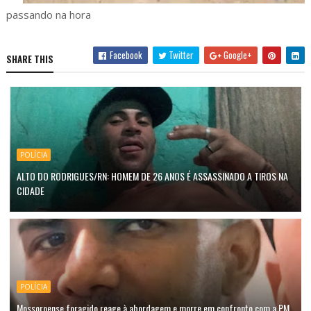
passando na hora
Facebook
Twitter
Google+
SHARE THIS
POLÍCIA
ALTO DO RODRIGUES/RN: HOMEM DE 26 ANOS É ASSASSINADO A TIROS NA
CIDADE
POLÍCIA
Mossoroense foragido reage à abordagem e morre em confronto com a PM