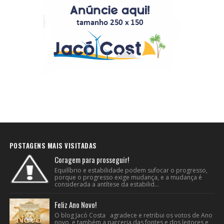
POSTAGENS MAIS VISITADAS
Coragem para prosseguir!
Equilíbrio e estabilidade podem sufocar o progresso,
porque o progresso exige mudança, e a mudança é
considerada a antítese da estabilid...
Feliz Ano Novo!
O blog Jacó Costa agradece e retribui os votos de Ano
novo e também a parceria das fontes e dos leitores e