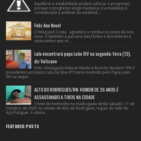
Equilíbrio e estabilidade podem sufocar o progresso,
porque o progresso exige mudança, e a mudança é
considerada a antítese da estabilid...
Feliz Ano Novo!
O blog Jacó Costa agradece e retribui os votos de Ano
novo e também a parceria das fontes e dos leitores e
anunciantes que re...
Lula encontrará papa Leão XIV na segunda-feira (13),
diz Vaticano
Foto: Divulgação/Vatican Media e Ricardo Stuckert / PR O
presidente Luiz Inácio Lula da Silva (PT) será recebido pelo Papa Leão
XIV na segun...
ALTO DO RODRIGUES/RN: HOMEM DE 26 ANOS É
ASSASSINADO A TIROS NA CIDADE
Crime de homicídio na madrugada deste sábado, 11 de
Outubro de 2025 na cidade de Alto do Rodrigues, regiao do Vale do
Açú Potiguar. A vítima...
FEATURED POSTS