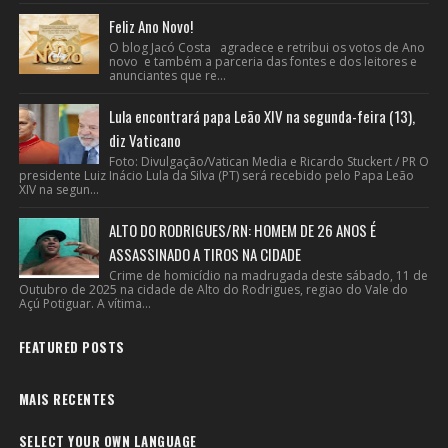
Feliz Ano Novo!
O blog Jacó Costa agradece e retribui os votos de Ano
novo e também a parceria das fontes e dos leitores e
anunciantes que re...
Lula encontrará papa Leão XIV na segunda-feira (13),
diz Vaticano
Foto: Divulgação/Vatican Media e Ricardo Stuckert / PR O
presidente Luiz Inácio Lula da Silva (PT) será recebido pelo Papa Leão
XIV na segun...
ALTO DO RODRIGUES/RN: HOMEM DE 26 ANOS É
ASSASSINADO A TIROS NA CIDADE
Crime de homicídio na madrugada deste sábado, 11 de
Outubro de 2025 na cidade de Alto do Rodrigues, regiao do Vale do
Açú Potiguar. A vítima...
FEATURED POSTS
MAIS RECENTES
SELECT YOUR OWN LANGUAGE