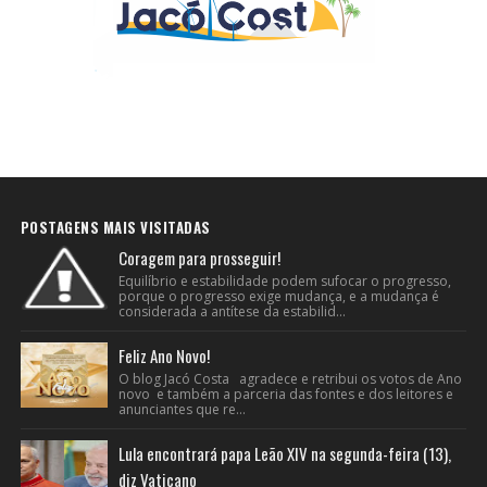
POSTAGENS MAIS VISITADAS
Coragem para prosseguir!
Equilíbrio e estabilidade podem sufocar o progresso,
porque o progresso exige mudança, e a mudança é
considerada a antítese da estabilid...
Feliz Ano Novo!
O blog Jacó Costa agradece e retribui os votos de Ano
novo e também a parceria das fontes e dos leitores e
anunciantes que re...
Lula encontrará papa Leão XIV na segunda-feira (13),
diz Vaticano