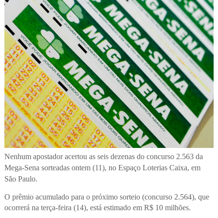
Nenhum apostador acertou as seis dezenas do concurso 2.563 da
Mega-Sena sorteadas ontem (11), no Espaço Loterias Caixa, em
São Paulo.
O prêmio acumulado para o próximo sorteio (concurso 2.564), que
ocorrerá na terça-feira (14), está estimado em R$ 10 milhões.