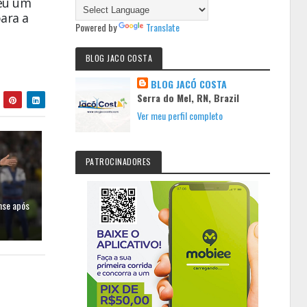
deu um
para a
Powered by
Translate
BLOG JACO COSTA
BLOG JACÓ COSTA
Serra do Mel, RN, Brazil
Ver meu perfil completo
PATROCINADORES
nse após