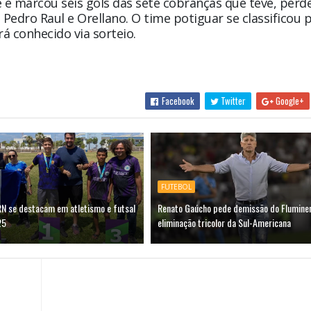
e e marcou seis gols das sete cobranças que teve, per
Pedro Raul e Orellano. O time potiguar se classificou 
rá conhecido via sorteio.
Facebook
Twitter
Google+
FUTEBOL
RN se destacam em atletismo e futsal
Renato Gaúcho pede demissão do Flumine
25
eliminação tricolor da Sul-Americana