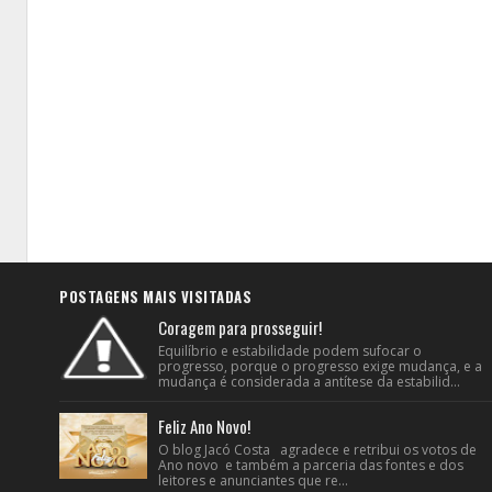
POSTAGENS MAIS VISITADAS
Coragem para prosseguir!
Equilíbrio e estabilidade podem sufocar o
progresso, porque o progresso exige mudança, e a
mudança é considerada a antítese da estabilid...
Feliz Ano Novo!
O blog Jacó Costa agradece e retribui os votos de
Ano novo e também a parceria das fontes e dos
leitores e anunciantes que re...