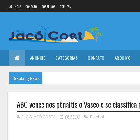
ANUNCIE
CONTATO
SOBRE NÓS
TOP ITEM
ANUNCIE
CATEGORIAS
CONTATO
ARQUIVO
Breaking News
ABC vence nos pênaltis o Vasco e se classifica 
BLOG JACÓ COSTA
06:53:00
Futebol