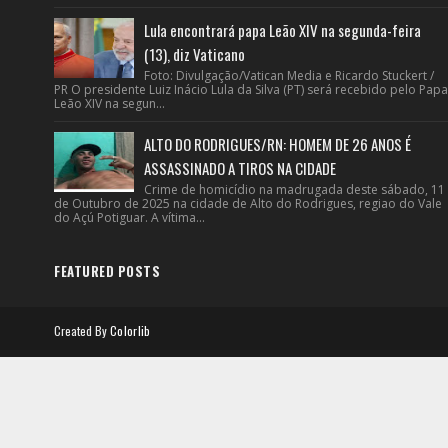
Lula encontrará papa Leão XIV na segunda-feira
(13), diz Vaticano
Foto: Divulgação/Vatican Media e Ricardo Stuckert /
PR O presidente Luiz Inácio Lula da Silva (PT) será recebido pelo Papa
Leão XIV na segun...
ALTO DO RODRIGUES/RN: HOMEM DE 26 ANOS É
ASSASSINADO A TIROS NA CIDADE
Crime de homicídio na madrugada deste sábado, 11
de Outubro de 2025 na cidade de Alto do Rodrigues, regiao do Vale
do Açú Potiguar. A vítima...
FEATURED POSTS
Created By
Colorlib