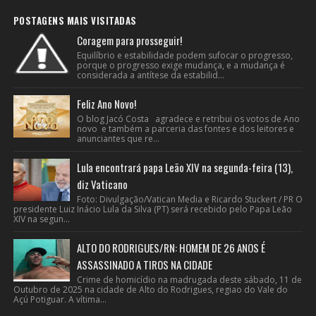
POSTAGENS MAIS VISITADAS
Coragem para prosseguir!
Equilíbrio e estabilidade podem sufocar o progresso,
porque o progresso exige mudança, e a mudança é
considerada a antítese da estabilid...
Feliz Ano Novo!
O blog Jacó Costa agradece e retribui os votos de Ano
novo e também a parceria das fontes e dos leitores e
anunciantes que re...
Lula encontrará papa Leão XIV na segunda-feira (13),
diz Vaticano
Foto: Divulgação/Vatican Media e Ricardo Stuckert / PR O
presidente Luiz Inácio Lula da Silva (PT) será recebido pelo Papa Leão
XIV na segun...
ALTO DO RODRIGUES/RN: HOMEM DE 26 ANOS É
ASSASSINADO A TIROS NA CIDADE
Crime de homicídio na madrugada deste sábado, 11 de
Outubro de 2025 na cidade de Alto do Rodrigues, regiao do Vale do
Açú Potiguar. A vítima...