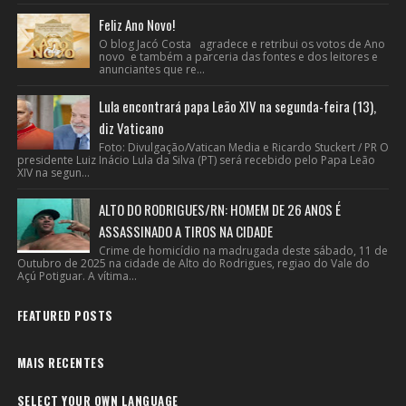
Feliz Ano Novo!
O blog Jacó Costa agradece e retribui os votos de Ano
novo e também a parceria das fontes e dos leitores e
anunciantes que re...
Lula encontrará papa Leão XIV na segunda-feira (13),
diz Vaticano
Foto: Divulgação/Vatican Media e Ricardo Stuckert / PR O
presidente Luiz Inácio Lula da Silva (PT) será recebido pelo Papa Leão
XIV na segun...
ALTO DO RODRIGUES/RN: HOMEM DE 26 ANOS É
ASSASSINADO A TIROS NA CIDADE
Crime de homicídio na madrugada deste sábado, 11 de
Outubro de 2025 na cidade de Alto do Rodrigues, regiao do Vale do
Açú Potiguar. A vítima...
FEATURED POSTS
MAIS RECENTES
SELECT YOUR OWN LANGUAGE