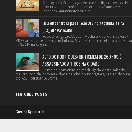
O blog Jacó Costa agradece e retribui os votos de
Ano novo e também a parceria das fontes e dos
leitores e anunciantes que re...
Lula encontrará papa Leão XIV na segunda-feira
(13), diz Vaticano
Foto: Divulgação/Vatican Media e Ricardo Stuckert /
PR O presidente Luiz Inácio Lula da Silva (PT) será recebido pelo Papa
Leão XIV na segun...
ALTO DO RODRIGUES/RN: HOMEM DE 26 ANOS É
ASSASSINADO A TIROS NA CIDADE
Crime de homicídio na madrugada deste sábado, 11
de Outubro de 2025 na cidade de Alto do Rodrigues, regiao do Vale
do Açú Potiguar. A vítima...
FEATURED POSTS
Created By
Colorlib