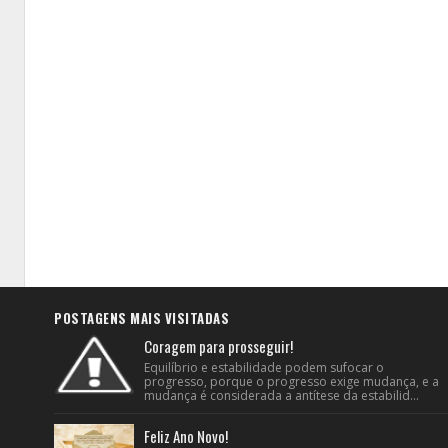
POSTAGENS MAIS VISITADAS
Coragem para prosseguir!
Equilíbrio e estabilidade podem sufocar o
progresso, porque o progresso exige mudança, e a
mudança é considerada a antítese da estabilid...
Feliz Ano Novo!