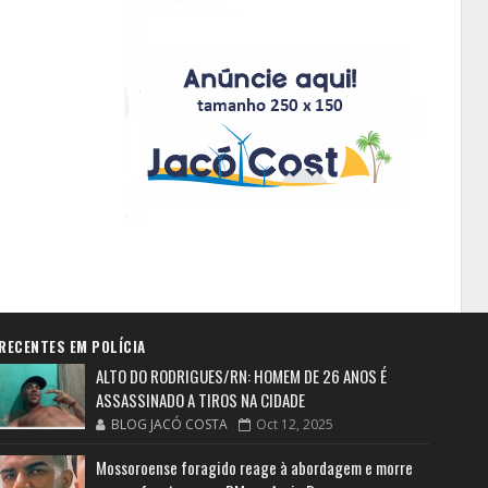
RECENTES EM POLÍCIA
ALTO DO RODRIGUES/RN: HOMEM DE 26 ANOS É
ASSASSINADO A TIROS NA CIDADE
BLOG JACÓ COSTA
Oct 12, 2025
Mossoroense foragido reage à abordagem e morre