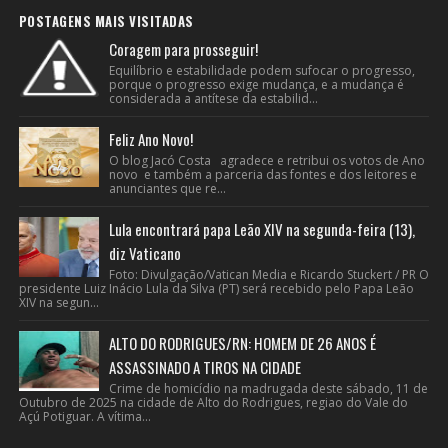
POSTAGENS MAIS VISITADAS
Coragem para prosseguir!
Equilíbrio e estabilidade podem sufocar o progresso,
porque o progresso exige mudança, e a mudança é
considerada a antítese da estabilid...
Feliz Ano Novo!
O blog Jacó Costa agradece e retribui os votos de Ano
novo e também a parceria das fontes e dos leitores e
anunciantes que re...
Lula encontrará papa Leão XIV na segunda-feira (13),
diz Vaticano
Foto: Divulgação/Vatican Media e Ricardo Stuckert / PR O
presidente Luiz Inácio Lula da Silva (PT) será recebido pelo Papa Leão
XIV na segun...
ALTO DO RODRIGUES/RN: HOMEM DE 26 ANOS É
ASSASSINADO A TIROS NA CIDADE
Crime de homicídio na madrugada deste sábado, 11 de
Outubro de 2025 na cidade de Alto do Rodrigues, regiao do Vale do
Açú Potiguar. A vítima...