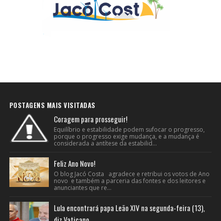
POSTAGENS MAIS VISITADAS
Coragem para prosseguir!
Equilíbrio e estabilidade podem sufocar o progresso,
porque o progresso exige mudança, e a mudança é
considerada a antítese da estabilid...
Feliz Ano Novo!
O blog Jacó Costa agradece e retribui os votos de Ano
novo e também a parceria das fontes e dos leitores e
anunciantes que re...
Lula encontrará papa Leão XIV na segunda-feira (13),
diz Vaticano