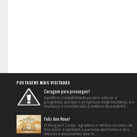
POSTAGENS MAIS VISITADAS
Coragem para prosseguir!
Equilíbrio e estabilidade podem sufocar o
progresso, porque o progresso exige mudança, e a
mudança é considerada a antítese da estabilid...
Feliz Ano Novo!
O blog Jacó Costa agradece e retribui os votos de
Ano novo e também a parceria das fontes e dos
leitores e anunciantes que re...