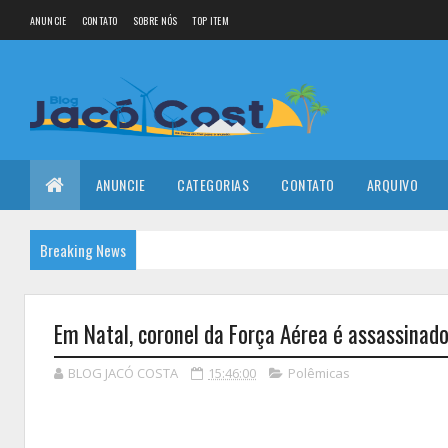
ANUNCIE
CONTATO
SOBRE NÓS
TOP ITEM
ANUNCIE
CATEGORIAS
CONTATO
ARQUIVO
Breaking News
Em Natal, coronel da Força Aérea é assassinad
BLOG JACÓ COSTA
15:46:00
Polêmicas