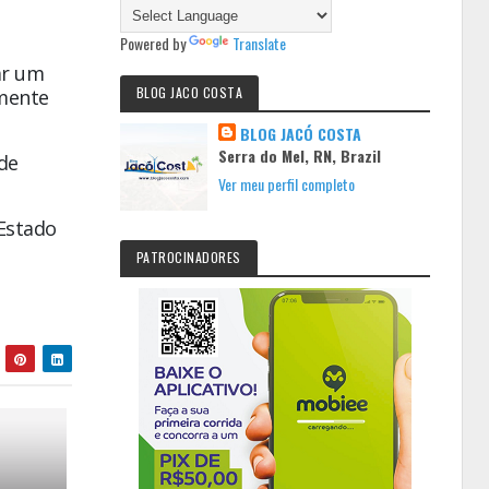
Powered by
Translate
ar um
BLOG JACO COSTA
lmente
BLOG JACÓ COSTA
Serra do Mel, RN, Brazil
 de
Ver meu perfil completo
 Estado
PATROCINADORES