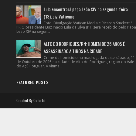
Lula encontrará papa Leão XIV na segunda-feira
(13), diz Vaticano
Foto: Divulgação/Vatican Media e Ricardo Stuckert /
PR O presidente Luiz Inácio Lula da Silva (PT) será recebido pelo Papa
Leão XIV na segun...
ALTO DO RODRIGUES/RN: HOMEM DE 26 ANOS É
ASSASSINADO A TIROS NA CIDADE
Crime de homicídio na madrugada deste sábado, 11
de Outubro de 2025 na cidade de Alto do Rodrigues, regiao do Vale
do Açú Potiguar. A vítima...
FEATURED POSTS
Created By
Colorlib