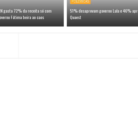
POLÊMICAS
 RN gasta 72% da receita só com
51% desaprovam governo Lula e 46% apr
overno Fátima beira ao caos
Quaest