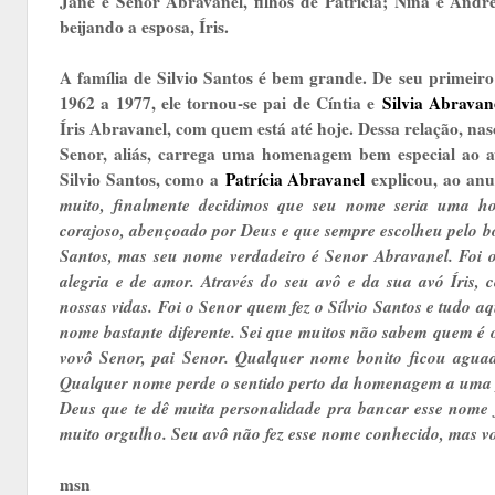
Jane e Senor Abravanel, filhos de Patrícia; Nina e André
beijando a esposa, Íris.
A família de Silvio Santos é bem grande. De seu primei
1962 a 1977, ele tornou-se pai de Cíntia e
Silvia Abravan
Íris Abravanel, com quem está até hoje. Dessa relação, na
Senor, aliás, carrega uma homenagem bem especial ao
Silvio Santos, como a
Patrícia Abravanel
explicou, ao anu
muito, finalmente decidimos que seu nome seria uma 
corajoso, abençoado por Deus e que sempre escolheu pelo 
Santos, mas seu nome verdadeiro é Senor Abravanel. Foi o
alegria e de amor. Através do seu avô e da sua avó Íris, 
nossas vidas. Foi o Senor quem fez o Sílvio Santos e tudo a
nome bastante diferente. Sei que muitos não sabem quem é o
vovô Senor, pai Senor. Qualquer nome bonito ficou agu
Qualquer nome perde o sentido perto da homenagem a uma p
Deus que te dê muita personalidade pra bancar esse nome 
muito orgulho. Seu avô não fez esse nome conhecido, mas voc
msn