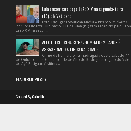
Lula encontrará papa Leão XIV na segunda-feira
(13), diz Vaticano
Foto: Divulgação/Vatican Media e Ricardo Stuckert /
PR O presidente Luiz Inácio Lula da Silva (PT) será recebido pelo Papa
Leão XIV na segun...
ALTO DO RODRIGUES/RN: HOMEM DE 26 ANOS É
ASSASSINADO A TIROS NA CIDADE
Crime de homicídio na madrugada deste sábado, 11
de Outubro de 2025 na cidade de Alto do Rodrigues, regiao do Vale
do Açú Potiguar. A vítima...
FEATURED POSTS
Created By
Colorlib