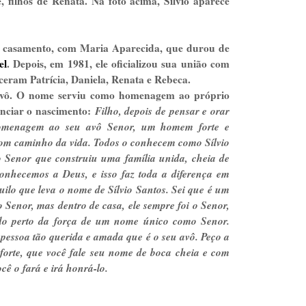
, filhos de Renata. Na foto acima, Silvio aparece
ro casamento, com Maria Aparecida, que durou de
el
. Depois, em 1981, ele oficializou sua união com
sceram Patrícia, Daniela, Renata e Rebeca.
 avô. O nome serviu como homenagem ao próprio
nciar o nascimento:
Filho, depois de pensar e orar
homenagem ao seu avô Senor, um homem forte e
bom caminho da vida. Todos o conhecem como Sílvio
 Senor que construiu uma família unida, cheia de
conhecemos a Deus, e isso faz toda a diferença em
quilo que leva o nome de Sílvio Santos. Sei que é um
 Senor, mas dentro de casa, ele sempre foi o Senor,
ado perto da força de um nome único como Senor.
essoa tão querida e amada que é o seu avô. Peço a
forte, que você fale seu nome de boca cheia e com
ê o fará e irá honrá-lo.