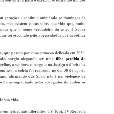
 depois entrou para o exército se tornando um dos
cou gerações e continua animando os domingos de
do, mas existem coisas sobre sua vida que, muito
ginava que o nome verdadeiro do astro é Senor
me foi escolhido pelo apresentador por acreditar
ra, que passou por uma situação delicada em 2020.
ade, surgiu alegando ser uma
filha perdida do
rline, a senhora conseguiu na Justiça o direito de
isso, a coleta foi realizada no dia 30 de agosto
no, afirmando que Silvio não é pai biológico de
sso foi acompanhado pelos advogados de ambos os
e sua vida.
s em três canais diferentes: TV Tupi, TV Record e