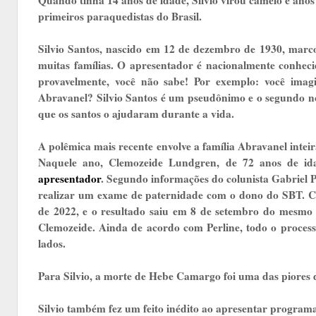
Quando tinha 14 anos de idade, Silvio virou camelô e anos
primeiros paraquedistas do Brasil.
Silvio Santos, nascido em 12 de dezembro de 1930, mar
muitas famílias. O apresentador é nacionalmente conheci
provavelmente, você não sabe! Por exemplo: você ima
Abravanel? Silvio Santos é um pseudônimo e o segundo no
que os santos o ajudaram durante a vida.
A polêmica mais recente envolve a família Abravanel intei
Naquele ano, Clemozeide Lundgren, de 72 anos de id
apresentador
. Segundo informações do colunista Gabriel Pe
realizar um exame de paternidade com o dono do SBT. Com 
de 2022, e o resultado saiu em 8 de setembro do mesmo a
Clemozeide. Ainda de acordo com Perline, todo o proce
lados.
Para Silvio, a morte de Hebe Camargo foi uma das piores d
Silvio também fez um feito inédito ao apresentar programa