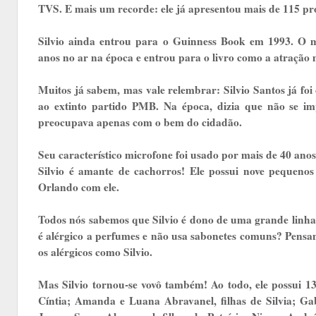
TVS. E mais um recorde: ele já apresentou mais de 115 pr
Silvio ainda entrou para o Guinness Book em 1993. O 
anos no ar na época e entrou para o livro como a atração m
Muitos já sabem, mas vale relembrar: Silvio Santos já foi
ao extinto partido PMB. Na época, dizia que não se im
preocupava apenas com o bem do cidadão.
Seu característico microfone foi usado por mais de 40 ano
Silvio é amante de cachorros! Ele possui nove pequeno
Orlando com ele.
Todos nós sabemos que Silvio é dono de uma grande linha 
é alérgico a perfumes e não usa sabonetes comuns? Pensa
os alérgicos como Silvio.
Mas Silvio tornou-se vovô também! Ao todo, ele possui 13 
Cíntia; Amanda e Luana Abravanel, filhas de Silvia; Gab