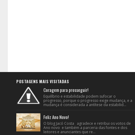
POSTAGENS MAIS VISITADAS
Coragem para prosseguir!
Equilíbrio e estabilidade podem sufocar o
progresso, porque o progresso exige mudança, e a
mudança é considerada a antítese da estabilid...
Feliz Ano Novo!
O blog Jacó Costa agradece e retribui os votos de
Ano novo e também a parceria das fontes e dos
leitores e anunciantes que re...