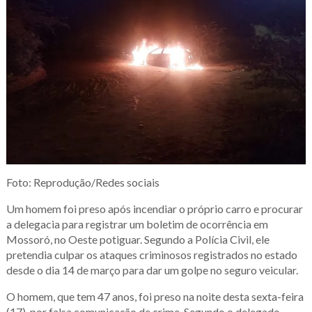
Foto: Reprodução/Redes sociais
Um homem foi preso após incendiar o próprio carro e procurar
a delegacia para registrar um boletim de ocorrência em
Mossoró, no Oeste potiguar. Segundo a Polícia Civil, ele
pretendia culpar os ataques criminosos registrados no estado
desde o dia 14 de março para dar um golpe no seguro veicular.
O homem, que tem 47 anos, foi preso na noite desta sexta-feira
(17), por falsa comunicação de crime. Segundo o delegado