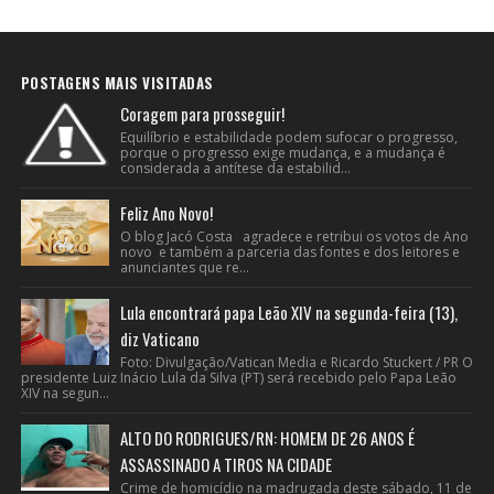
POSTAGENS MAIS VISITADAS
Coragem para prosseguir!
Equilíbrio e estabilidade podem sufocar o progresso,
porque o progresso exige mudança, e a mudança é
considerada a antítese da estabilid...
Feliz Ano Novo!
O blog Jacó Costa agradece e retribui os votos de Ano
novo e também a parceria das fontes e dos leitores e
anunciantes que re...
Lula encontrará papa Leão XIV na segunda-feira (13),
diz Vaticano
Foto: Divulgação/Vatican Media e Ricardo Stuckert / PR O
presidente Luiz Inácio Lula da Silva (PT) será recebido pelo Papa Leão
XIV na segun...
ALTO DO RODRIGUES/RN: HOMEM DE 26 ANOS É
ASSASSINADO A TIROS NA CIDADE
Crime de homicídio na madrugada deste sábado, 11 de