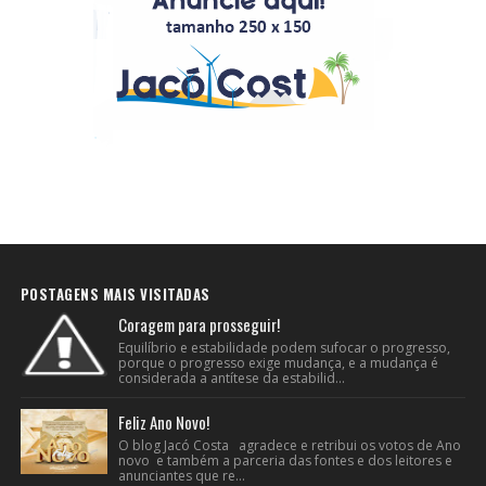
POSTAGENS MAIS VISITADAS
Coragem para prosseguir!
Equilíbrio e estabilidade podem sufocar o progresso,
porque o progresso exige mudança, e a mudança é
considerada a antítese da estabilid...
Feliz Ano Novo!
O blog Jacó Costa agradece e retribui os votos de Ano
novo e também a parceria das fontes e dos leitores e
anunciantes que re...