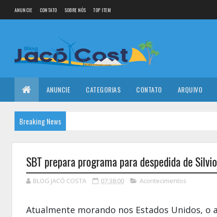
ANUNCIE
CONTATO
SOBRE NÓS
TOP ITEM
ANUNCIE
CATEGORIAS
CONTATO
ARQUIVO
Breaking News
SBT prepara programa para despedida de Silvi
BLOG JACÓ COSTA
07:38:00
Acontecimentos
Atualmente morando nos Estados Unidos, o 