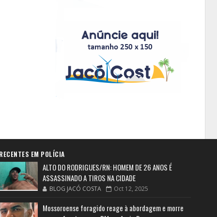
RECENTES EM POLÍCIA
ALTO DO RODRIGUES/RN: HOMEM DE 26 ANOS É
ASSASSINADO A TIROS NA CIDADE
BLOG JACÓ COSTA
Oct 12, 2025
Mossoroense foragido reage à abordagem e morre