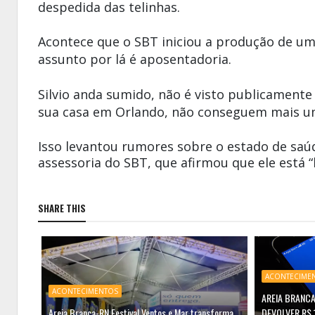
despedida das telinhas.
Acontece que o SBT iniciou a produção de u
assunto por lá é aposentadoria.
Silvio anda sumido, não é visto publicament
sua casa em Orlando, não conseguem mais uma
Isso levantou rumores sobre o estado de saúd
assessoria do SBT, que afirmou que ele está 
SHARE THIS
ACONTECIME
ACONTECIMENTOS
AREIA BRANCA
Areia Branca-RN Festival Ventos e Mar transforma
DEVOLVER R$ 