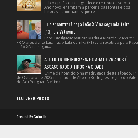
O blog Jacó Costa agradece e retribui os votos de
Ano novo e também a parceria das fontes e dos
leitores e anunciantes que re...
Lula encontrará papa Leão XIV na segunda-feira
(13), diz Vaticano
Foto: Divulgação/Vatican Media e Ricardo Stuckert /
PR O presidente Luiz Inácio Lula da Silva (PT) será recebido pelo Papa
Leão XIV na segun...
ALTO DO RODRIGUES/RN: HOMEM DE 26 ANOS É
ASSASSINADO A TIROS NA CIDADE
Crime de homicídio na madrugada deste sábado, 11
de Outubro de 2025 na cidade de Alto do Rodrigues, regiao do Vale
do Açú Potiguar. A vítima...
FEATURED POSTS
Created By
Colorlib