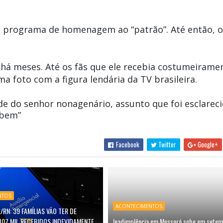
m programa de homenagem ao “patrão”. Até então, o
e há meses. Até os fãs que ele recebia costumeiram
 foto com a figura lendária da TV brasileira.
e do senhor nonagenário, assunto que foi esclareci
“bem”
Facebook
Twitter
Google+
NTOS
ACONTECIMENTOS
/RN: 39 FAMÍLIAS VÃO TER DE
107 MIL RECEBIDOS INDEVIDAMENTE
Inadimplência em Mossoró sobe em setem