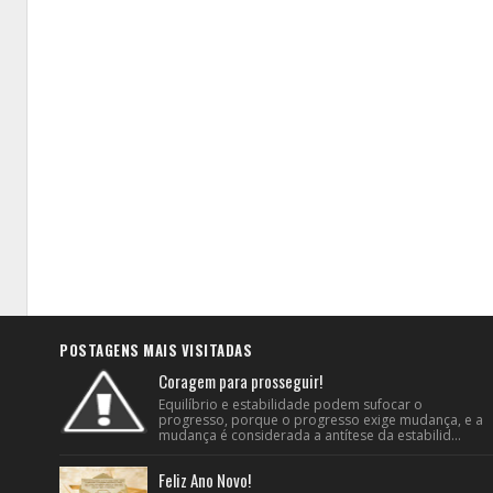
POSTAGENS MAIS VISITADAS
Coragem para prosseguir!
Equilíbrio e estabilidade podem sufocar o
progresso, porque o progresso exige mudança, e a
mudança é considerada a antítese da estabilid...
Feliz Ano Novo!