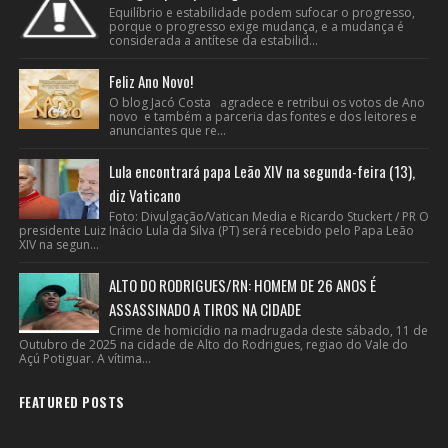
Equilíbrio e estabilidade podem sufocar o progresso,
porque o progresso exige mudança, e a mudança é
considerada a antítese da estabilid...
Feliz Ano Novo!
O blog Jacó Costa agradece e retribui os votos de Ano
novo e também a parceria das fontes e dos leitores e
anunciantes que re...
Lula encontrará papa Leão XIV na segunda-feira (13),
diz Vaticano
Foto: Divulgação/Vatican Media e Ricardo Stuckert / PR O
presidente Luiz Inácio Lula da Silva (PT) será recebido pelo Papa Leão
XIV na segun...
ALTO DO RODRIGUES/RN: HOMEM DE 26 ANOS É
ASSASSINADO A TIROS NA CIDADE
Crime de homicídio na madrugada deste sábado, 11 de
Outubro de 2025 na cidade de Alto do Rodrigues, regiao do Vale do
Açú Potiguar. A vítima...
FEATURED POSTS