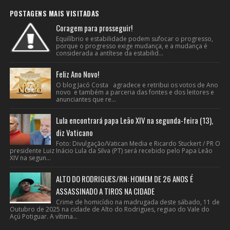
POSTAGENS MAIS VISITADAS
Coragem para prosseguir!
Equilíbrio e estabilidade podem sufocar o progresso,
porque o progresso exige mudança, e a mudança é
considerada a antítese da estabilid...
Feliz Ano Novo!
O blog Jacó Costa agradece e retribui os votos de Ano
novo e também a parceria das fontes e dos leitores e
anunciantes que re...
Lula encontrará papa Leão XIV na segunda-feira (13),
diz Vaticano
Foto: Divulgação/Vatican Media e Ricardo Stuckert / PR O
presidente Luiz Inácio Lula da Silva (PT) será recebido pelo Papa Leão
XIV na segun...
ALTO DO RODRIGUES/RN: HOMEM DE 26 ANOS É
ASSASSINADO A TIROS NA CIDADE
Crime de homicídio na madrugada deste sábado, 11 de
Outubro de 2025 na cidade de Alto do Rodrigues, regiao do Vale do
Açú Potiguar. A vítima...