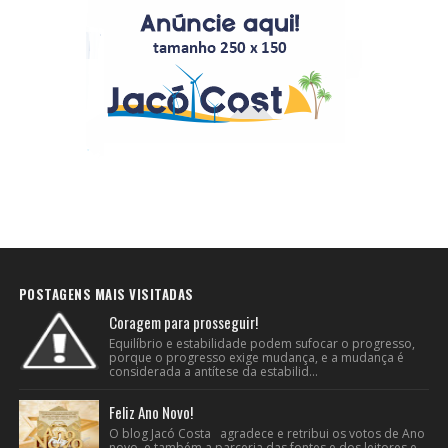
POSTAGENS MAIS VISITADAS
Coragem para prosseguir!
Equilíbrio e estabilidade podem sufocar o progresso,
porque o progresso exige mudança, e a mudança é
considerada a antítese da estabilid...
Feliz Ano Novo!
O blog Jacó Costa agradece e retribui os votos de Ano
novo e também a parceria das fontes e dos leitores e