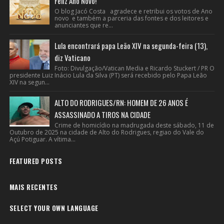
Feliz Ano Novo!
O blog Jacó Costa agradece e retribui os votos de Ano
novo e também a parceria das fontes e dos leitores e
anunciantes que re...
Lula encontrará papa Leão XIV na segunda-feira (13),
diz Vaticano
Foto: Divulgação/Vatican Media e Ricardo Stuckert / PR O
presidente Luiz Inácio Lula da Silva (PT) será recebido pelo Papa Leão
XIV na segun...
ALTO DO RODRIGUES/RN: HOMEM DE 26 ANOS É
ASSASSINADO A TIROS NA CIDADE
Crime de homicídio na madrugada deste sábado, 11 de
Outubro de 2025 na cidade de Alto do Rodrigues, regiao do Vale do
Açú Potiguar. A vítima...
FEATURED POSTS
MAIS RECENTES
SELECT YOUR OWN LANGUAGE