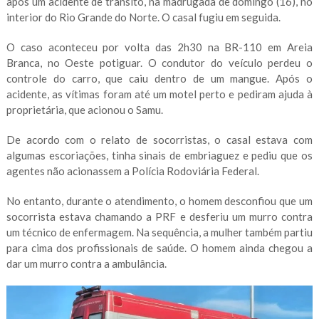
após um acidente de trânsito, na madrugada de domingo (16), no
interior do Rio Grande do Norte. O casal fugiu em seguida.
O caso aconteceu por volta das 2h30 na BR-110 em Areia
Branca, no Oeste potiguar. O condutor do veículo perdeu o
controle do carro, que caiu dentro de um mangue. Após o
acidente, as vítimas foram até um motel perto e pediram ajuda à
proprietária, que acionou o Samu.
De acordo com o relato de socorristas, o casal estava com
algumas escoriações, tinha sinais de embriaguez e pediu que os
agentes não acionassem a Polícia Rodoviária Federal.
No entanto, durante o atendimento, o homem desconfiou que um
socorrista estava chamando a PRF e desferiu um murro contra
um técnico de enfermagem. Na sequência, a mulher também partiu
para cima dos profissionais de saúde. O homem ainda chegou a
dar um murro contra a ambulância.