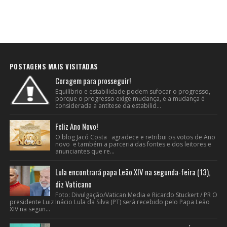
POSTAGENS MAIS VISITADAS
Coragem para prosseguir!
Equilíbrio e estabilidade podem sufocar o progresso,
porque o progresso exige mudança, e a mudança é
considerada a antítese da estabilid...
Feliz Ano Novo!
O blog Jacó Costa agradece e retribui os votos de Ano
novo e também a parceria das fontes e dos leitores e
anunciantes que re...
Lula encontrará papa Leão XIV na segunda-feira (13),
diz Vaticano
Foto: Divulgação/Vatican Media e Ricardo Stuckert / PR O
presidente Luiz Inácio Lula da Silva (PT) será recebido pelo Papa Leão
XIV na segun...