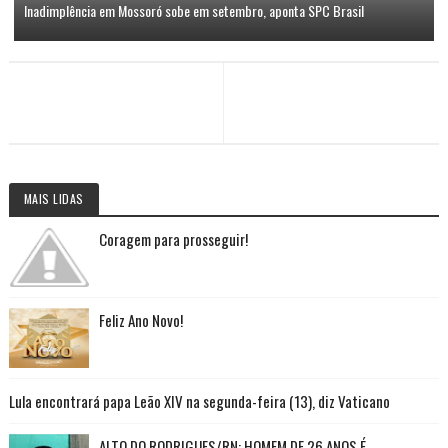
Inadimplência em Mossoró sobe em setembro, aponta SPC Brasil
MAIS LIDAS
Coragem para prosseguir!
Feliz Ano Novo!
Lula encontrará papa Leão XIV na segunda-feira (13), diz Vaticano
ALTO DO RODRIGUES/RN: HOMEM DE 26 ANOS É