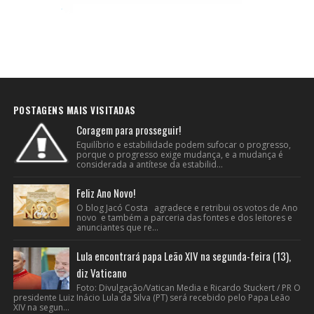
POSTAGENS MAIS VISITADAS
Coragem para prosseguir!
Equilíbrio e estabilidade podem sufocar o progresso,
porque o progresso exige mudança, e a mudança é
considerada a antítese da estabilid...
Feliz Ano Novo!
O blog Jacó Costa agradece e retribui os votos de Ano
novo e também a parceria das fontes e dos leitores e
anunciantes que re...
Lula encontrará papa Leão XIV na segunda-feira (13),
diz Vaticano
Foto: Divulgação/Vatican Media e Ricardo Stuckert / PR O
presidente Luiz Inácio Lula da Silva (PT) será recebido pelo Papa Leão
XIV na segun...