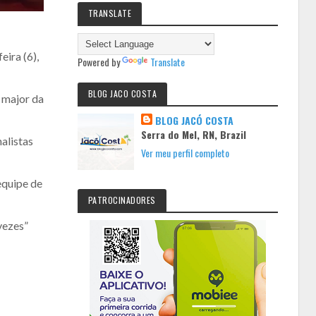
TRANSLATE
ira (6),
Powered by
Translate
BLOG JACO COSTA
 major da
BLOG JACÓ COSTA
Serra do Mel, RN, Brazil
alistas
Ver meu perfil completo
equipe de
PATROCINADORES
vezes”