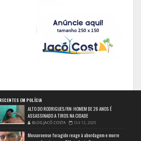
RECENTES EM POLÍCIA
ALTO DO RODRIGUES/RN: HOMEM DE 26 ANOS É
ASSASSINADO A TIROS NA CIDADE
BLOG JACÓ COSTA
Oct 12, 2025
Mossoroense foragido reage à abordagem e morre