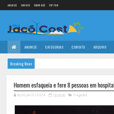
ANUNCIE
CONTATO
SOBRE NÓS
TOP ITEM
ANUNCIE
CATEGORIAS
CONTATO
ARQUIVO
Breaking News
Homem esfaqueia e fere 8 pessoas em hospital 
BLOG JACÓ COSTA
16:56:00
Tragedia