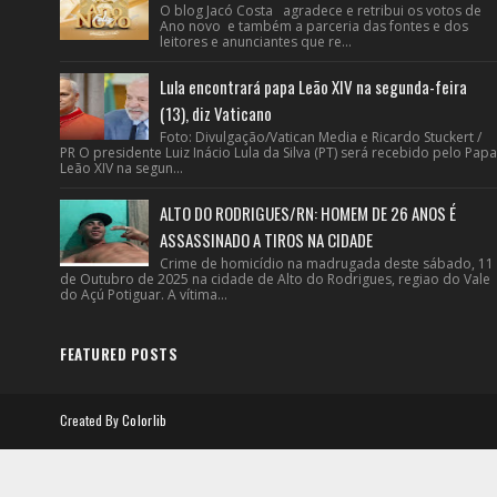
O blog Jacó Costa agradece e retribui os votos de
Ano novo e também a parceria das fontes e dos
leitores e anunciantes que re...
Lula encontrará papa Leão XIV na segunda-feira
(13), diz Vaticano
Foto: Divulgação/Vatican Media e Ricardo Stuckert /
PR O presidente Luiz Inácio Lula da Silva (PT) será recebido pelo Papa
Leão XIV na segun...
ALTO DO RODRIGUES/RN: HOMEM DE 26 ANOS É
ASSASSINADO A TIROS NA CIDADE
Crime de homicídio na madrugada deste sábado, 11
de Outubro de 2025 na cidade de Alto do Rodrigues, regiao do Vale
do Açú Potiguar. A vítima...
FEATURED POSTS
Created By
Colorlib