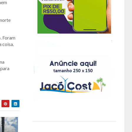
omem
 morte
o. Foram
 coisa.
uma
 para