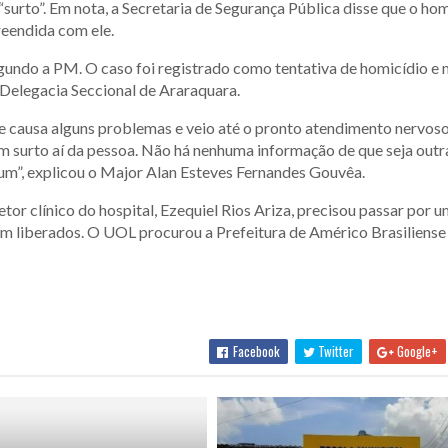
surto”. Em nota, a Secretaria de Segurança Pública disse que o h
reendida com ele.
segundo a PM. O caso foi registrado como tentativa de homicídio e
a Delegacia Seccional de Araraquara.
Ele causa alguns problemas e veio até o pronto atendimento nervos
um surto aí da pessoa. Não há nenhuma informação de que seja outra
um”, explicou o Major Alan Esteves Fernandes Gouvêa.
retor clínico do hospital, Ezequiel Rios Ariza, precisou passar por 
ram liberados. O UOL procurou a Prefeitura de Américo Brasiliense
Facebook
Twitter
Google+