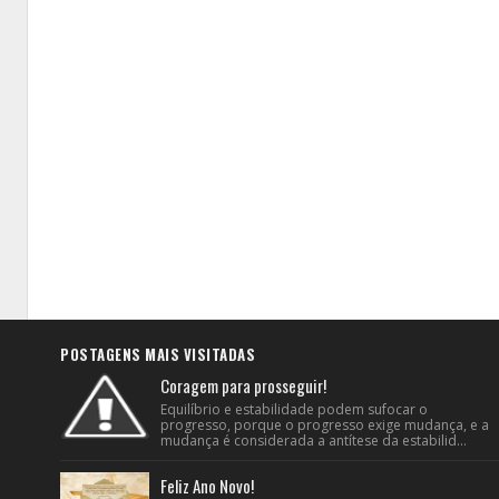
POSTAGENS MAIS VISITADAS
Coragem para prosseguir!
Equilíbrio e estabilidade podem sufocar o
progresso, porque o progresso exige mudança, e a
mudança é considerada a antítese da estabilid...
Feliz Ano Novo!