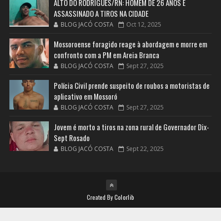
ALTO DO RODRIGUES/RN: HOMEM DE 26 ANOS É
ASSASSINADO A TIROS NA CIDADE
BLOG JACÓ COSTA
Oct 12, 2025
Mossoroense foragido reage à abordagem e morre em
confronto com a PM em Areia Branca
BLOG JACÓ COSTA
Sept 27, 2025
Polícia Civil prende suspeito de roubos a motoristas de
aplicativo em Mossoró
BLOG JACÓ COSTA
Sept 27, 2025
Jovem é morto a tiros na zona rural de Governador Dix-
Sept Rosado
BLOG JACÓ COSTA
Sept 22, 2025
Created By
Colorlib