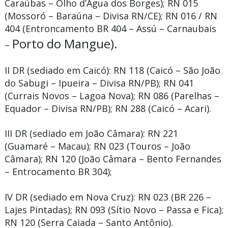
Caraúbas – Olho d’Água dos Borges); RN 015
(Mossoró – Baraúna – Divisa RN/CE); RN 016 / RN
404 (Entroncamento BR 404 – Assú – Carnaubais
Porto do Mangue).
–
II DR (sediado em Caicó):
RN 118 (Caicó – São João
do Sabugi – Ipueira – Divisa RN/PB); RN 041
(Currais Novos – Lagoa Nova); RN 086 (Parelhas –
Equador – Divisa RN/PB); RN 288 (Caicó – Acari).
III DR (sediado em João Câmara):
RN 221
(Guamaré – Macau); RN 023 (Touros – João
Câmara); RN 120 (João Câmara – Bento Fernandes
– Entrocamento BR 304);
IV DR (sediado em Nova Cruz):
RN 023 (BR 226 –
Lajes Pintadas); RN 093 (Sítio Novo – Passa e Fica);
RN 120 (Serra Caiada – Santo Antônio).