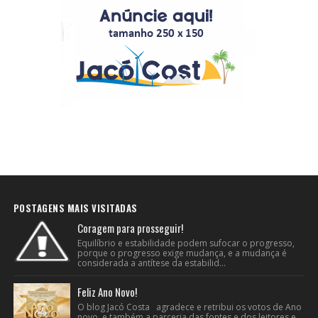
POSTAGENS MAIS VISITADAS
Coragem para prosseguir!
Equilíbrio e estabilidade podem sufocar o progresso,
porque o progresso exige mudança, e a mudança é
considerada a antítese da estabilid...
Feliz Ano Novo!
O blog Jacó Costa agradece e retribui os votos de Ano
novo e também a parceria das fontes e dos leitores e