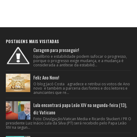
POSTAGENS MAIS VISITADAS
Coragem para prosseguir!
Equilíbrio e estabilidade podem sufocar o progresso,
porque o progresso exige mudança, e a mudança é
considerada a antítese da estabilid...
Feliz Ano Novo!
O blog Jacó Costa agradece e retribui os votos de Ano
novo e também a parceria das fontes e dos leitores e
anunciantes que re...
Lula encontrará papa Leão XIV na segunda-feira (13),
diz Vaticano
Foto: Divulgação/Vatican Media e Ricardo Stuckert / PR O
presidente Luiz Inácio Lula da Silva (PT) será recebido pelo Papa Leão
XIV na segun...