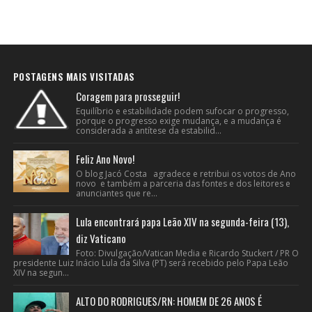
POSTAGENS MAIS VISITADAS
Coragem para prosseguir!
Equilíbrio e estabilidade podem sufocar o progresso,
porque o progresso exige mudança, e a mudança é
considerada a antítese da estabilid...
Feliz Ano Novo!
O blog Jacó Costa agradece e retribui os votos de Ano
novo e também a parceria das fontes e dos leitores e
anunciantes que re...
Lula encontrará papa Leão XIV na segunda-feira (13),
diz Vaticano
Foto: Divulgação/Vatican Media e Ricardo Stuckert / PR O
presidente Luiz Inácio Lula da Silva (PT) será recebido pelo Papa Leão
XIV na segun...
ALTO DO RODRIGUES/RN: HOMEM DE 26 ANOS É