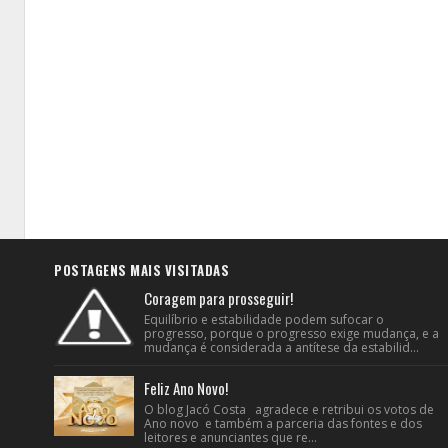
POSTAGENS MAIS VISITADAS
Coragem para prosseguir!
Equilíbrio e estabilidade podem sufocar o
progresso, porque o progresso exige mudança, e a
mudança é considerada a antítese da estabilid...
Feliz Ano Novo!
O blog Jacó Costa agradece e retribui os votos de
Ano novo e também a parceria das fontes e dos
leitores e anunciantes que re...