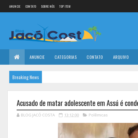
ANUNCIE
CONTATO
SOBRE NÓS
TOP ITEM
ANUNCIE
CATEGORIAS
CONTATO
ARQUIVO
Breaking News
Acusado de matar adolescente em Assú é conde
BLOG JACÓ COSTA
13:12:00
Polêmicas