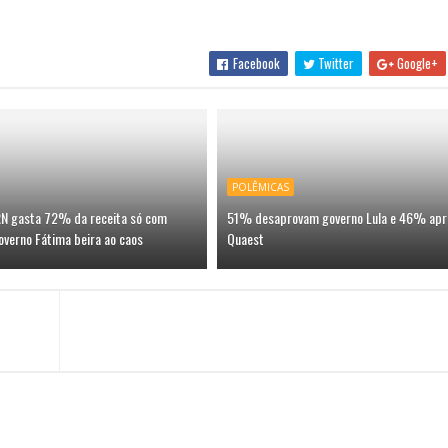
Facebook
Twitter
Google+
POLÊMICAS
 RN gasta 72% da receita só com
51% desaprovam governo Lula e 46% apr
overno Fátima beira ao caos
Quaest