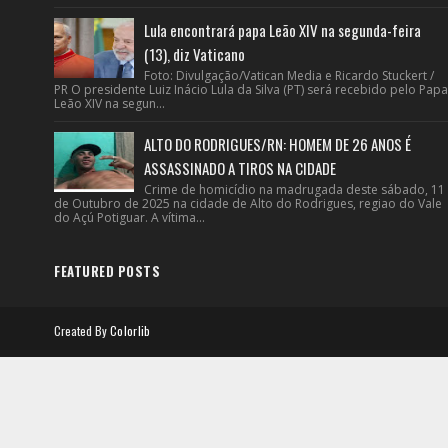
Lula encontrará papa Leão XIV na segunda-feira
(13), diz Vaticano
Foto: Divulgação/Vatican Media e Ricardo Stuckert /
PR O presidente Luiz Inácio Lula da Silva (PT) será recebido pelo Papa
Leão XIV na segun...
ALTO DO RODRIGUES/RN: HOMEM DE 26 ANOS É
ASSASSINADO A TIROS NA CIDADE
Crime de homicídio na madrugada deste sábado, 11
de Outubro de 2025 na cidade de Alto do Rodrigues, regiao do Vale
do Açú Potiguar. A vítima...
FEATURED POSTS
Created By
Colorlib