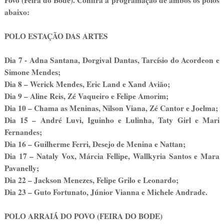
Povo (Feira do Bode). Confira a programação de ambos os polos
abaixo:
POLO ESTAÇÃO DAS ARTES
Dia 7 - Adna Santana, Dorgival Dantas, Tarcísio do Acordeon e
Simone Mendes;
Dia 8 – Werick Mendes, Eric Land e Xand Avião;
Dia 9 – Aline Reis, Zé Vaqueiro e Felipe Amorim;
Dia 10 – Chama as Meninas, Nilson Viana, Zé Cantor e Joelma;
Dia 15 – André Luvi, Iguinho e Lulinha, Taty Girl e Mari
Fernandes;
Dia 16 – Guilherme Ferri, Desejo de Menina e Nattan;
Dia 17 – Nataly Vox, Márcia Fellipe, Wallkyria Santos e Mara
Pavanelly;
Dia 22 – Jackson Menezes, Felipe Grilo e Leonardo;
Dia 23 – Guto Fortunato, Júnior Vianna e Michele Andrade.
POLO ARRAIÁ DO POVO (FEIRA DO BODE)