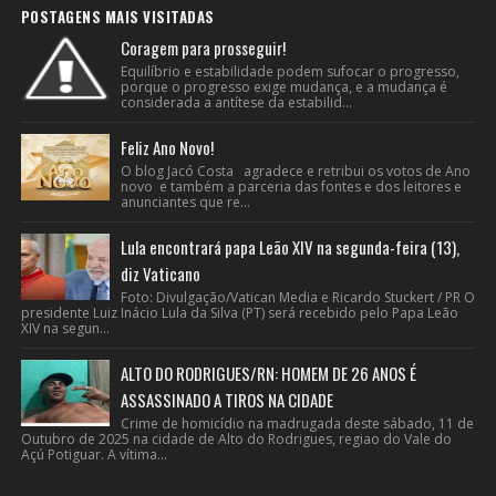
POSTAGENS MAIS VISITADAS
Coragem para prosseguir!
Equilíbrio e estabilidade podem sufocar o progresso,
porque o progresso exige mudança, e a mudança é
considerada a antítese da estabilid...
Feliz Ano Novo!
O blog Jacó Costa agradece e retribui os votos de Ano
novo e também a parceria das fontes e dos leitores e
anunciantes que re...
Lula encontrará papa Leão XIV na segunda-feira (13),
diz Vaticano
Foto: Divulgação/Vatican Media e Ricardo Stuckert / PR O
presidente Luiz Inácio Lula da Silva (PT) será recebido pelo Papa Leão
XIV na segun...
ALTO DO RODRIGUES/RN: HOMEM DE 26 ANOS É
ASSASSINADO A TIROS NA CIDADE
Crime de homicídio na madrugada deste sábado, 11 de
Outubro de 2025 na cidade de Alto do Rodrigues, regiao do Vale do
Açú Potiguar. A vítima...