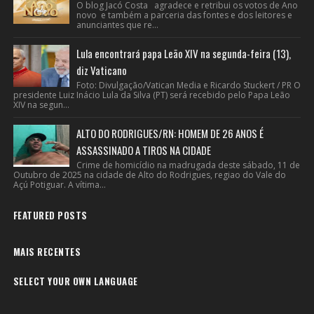
O blog Jacó Costa agradece e retribui os votos de Ano
novo e também a parceria das fontes e dos leitores e
anunciantes que re...
Lula encontrará papa Leão XIV na segunda-feira (13),
diz Vaticano
Foto: Divulgação/Vatican Media e Ricardo Stuckert / PR O
presidente Luiz Inácio Lula da Silva (PT) será recebido pelo Papa Leão
XIV na segun...
ALTO DO RODRIGUES/RN: HOMEM DE 26 ANOS É
ASSASSINADO A TIROS NA CIDADE
Crime de homicídio na madrugada deste sábado, 11 de
Outubro de 2025 na cidade de Alto do Rodrigues, regiao do Vale do
Açú Potiguar. A vítima...
FEATURED POSTS
MAIS RECENTES
SELECT YOUR OWN LANGUAGE