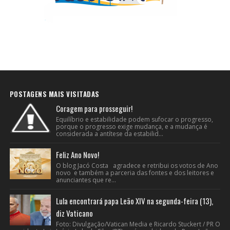
POSTAGENS MAIS VISITADAS
Coragem para prosseguir!
Equilíbrio e estabilidade podem sufocar o progresso,
porque o progresso exige mudança, e a mudança é
considerada a antítese da estabilid...
Feliz Ano Novo!
O blog Jacó Costa agradece e retribui os votos de Ano
novo e também a parceria das fontes e dos leitores e
anunciantes que re...
Lula encontrará papa Leão XIV na segunda-feira (13),
diz Vaticano
Foto: Divulgação/Vatican Media e Ricardo Stuckert / PR O