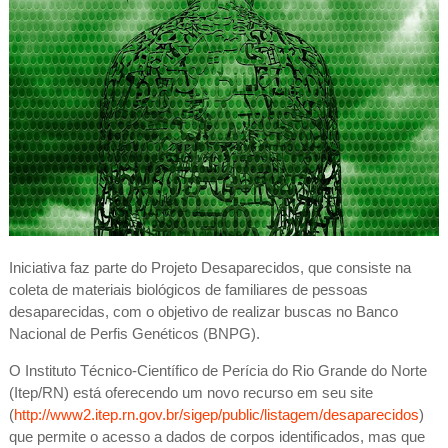
Iniciativa faz parte do Projeto Desaparecidos, que consiste na
coleta de materiais biológicos de familiares de pessoas
desaparecidas, com o objetivo de realizar buscas no Banco
Nacional de Perfis Genéticos (BNPG).
O Instituto Técnico-Científico de Perícia do Rio Grande do Norte
(Itep/RN) está oferecendo um novo recurso em seu site
(
http://www2.itep.rn.gov.br/sigep/public/listagem/desaparecidos
)
que permite o acesso a dados de corpos identificados, mas que