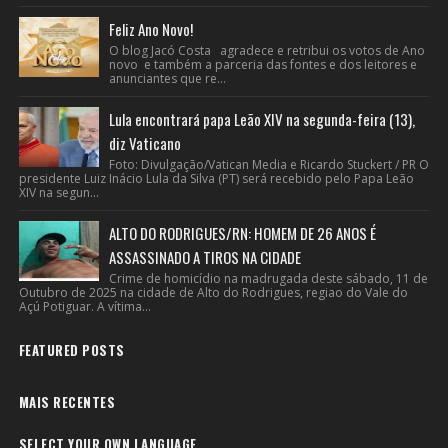
Feliz Ano Novo!
O blog Jacó Costa agradece e retribui os votos de Ano
novo e também a parceria das fontes e dos leitores e
anunciantes que re...
Lula encontrará papa Leão XIV na segunda-feira (13),
diz Vaticano
Foto: Divulgação/Vatican Media e Ricardo Stuckert / PR O
presidente Luiz Inácio Lula da Silva (PT) será recebido pelo Papa Leão
XIV na segun...
ALTO DO RODRIGUES/RN: HOMEM DE 26 ANOS É
ASSASSINADO A TIROS NA CIDADE
Crime de homicídio na madrugada deste sábado, 11 de
Outubro de 2025 na cidade de Alto do Rodrigues, regiao do Vale do
Açú Potiguar. A vítima...
FEATURED POSTS
MAIS RECENTES
SELECT YOUR OWN LANGUAGE