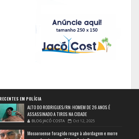
RECENTES EM POLÍCIA
ALTO DO RODRIGUES/RN: HOMEM DE 26 ANOS É
ASSASSINADO A TIROS NA CIDADE
BLOG JACÓ COSTA
Oct 12, 2025
Mossoroense foragido reage à abordagem e morre