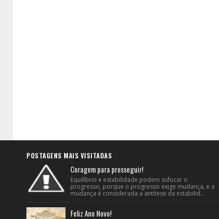
POSTAGENS MAIS VISITADAS
Coragem para prosseguir!
Equilíbrio e estabilidade podem sufocar o
progresso, porque o progresso exige mudança, e a
mudança é considerada a antítese da estabilid...
Feliz Ano Novo!