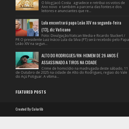
O blog Jacó Costa agradece e retribui os votos de
Ano novo e também a parceria das fontes e dos
leitores e anunciantes que re...
Lula encontrará papa Leão XIV na segunda-feira
(13), diz Vaticano
Foto: Divulgação/Vatican Media e Ricardo Stuckert /
PR O presidente Luiz Inácio Lula da Silva (PT) será recebido pelo Papa
Leão XIV na segun...
ALTO DO RODRIGUES/RN: HOMEM DE 26 ANOS É
ASSASSINADO A TIROS NA CIDADE
Crime de homicídio na madrugada deste sábado, 11
de Outubro de 2025 na cidade de Alto do Rodrigues, regiao do Vale
do Açú Potiguar. A vítima...
FEATURED POSTS
Created By
Colorlib