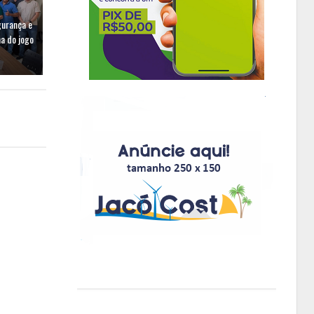
gurança e
a do jogo