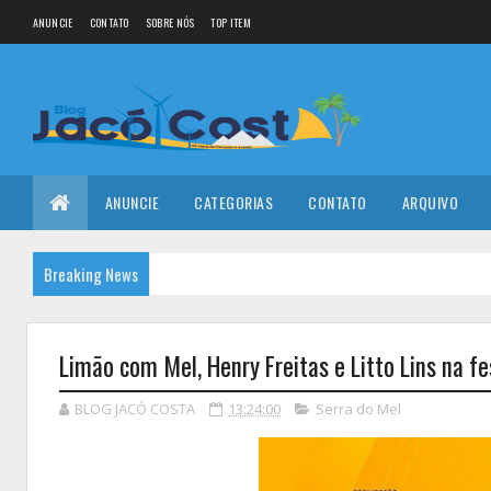
ANUNCIE
CONTATO
SOBRE NÓS
TOP ITEM
ANUNCIE
CATEGORIAS
CONTATO
ARQUIVO
Breaking News
Limão com Mel, Henry Freitas e Litto Lins na f
BLOG JACÓ COSTA
13:24:00
Serra do Mel