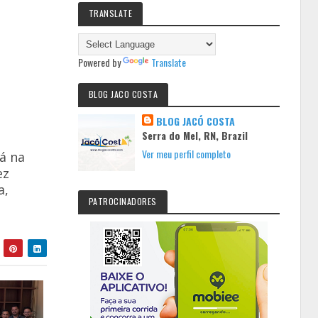
TRANSLATE
Powered by
Translate
BLOG JACO COSTA
BLOG JACÓ COSTA
Serra do Mel, RN, Brazil
Ver meu perfil completo
á na
ez
a,
PATROCINADORES