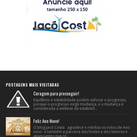
POSTAGENS MAIS VISITADAS
Coragem para prosseguir!
Equilíbrio e estabilidade podem sufocar o progresso,
porque o progresso exige mudança, e a mudança é
considerada a antítese da estabilid...
Feliz Ano Novo!
O blog Jacó Costa agradece e retribui os votos de Ano
novo e também a parceria das fontes e dos leitores e
anunciantes que re...