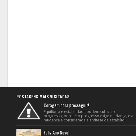
POSTAGENS MAIS VISITADAS
Coragem para prosseguir!
Equilíbrio e estabilidade podem sufocar o
progresso, porque o progresso exige mudança, e a
mudança é considerada a antítese da estabilid...
Feliz Ano Novo!