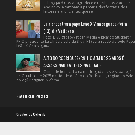
O blog Jacó Costa agradece e retribui os votos de
Ano novo e também a parceria das fontes e dos
leitores e anunciantes que re...
Lula encontrará papa Leão XIV na segunda-feira
(13), diz Vaticano
Foto: Divulgação/Vatican Media e Ricardo Stuckert /
PR O presidente Luiz Inácio Lula da Silva (PT) será recebido pelo Papa
Leão XIV na segun...
ALTO DO RODRIGUES/RN: HOMEM DE 26 ANOS É
ASSASSINADO A TIROS NA CIDADE
Crime de homicídio na madrugada deste sábado, 11
de Outubro de 2025 na cidade de Alto do Rodrigues, regiao do Vale
do Açú Potiguar. A vítima...
FEATURED POSTS
Created By
Colorlib