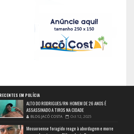
RECENTES EM POLÍCIA
ALTO DO RODRIGUES/RN: HOMEM DE 26 ANOS É
ASSASSINADO A TIROS NA CIDADE
BLOG JACÓ COSTA
Oct 12, 2025
Mossoroense foragido reage à abordagem e morre