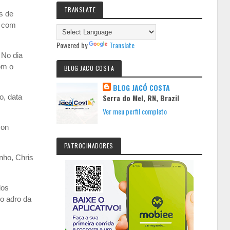
TRANSLATE
s de
á com
Powered by
Translate
 No dia
om o
BLOG JACO COSTA
BLOG JACÓ COSTA
o, data
Serra do Mel, RN, Brazil
Ver meu perfil completo
son
PATROCINADORES
nho, Chris
dos
no adro da