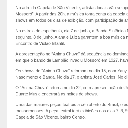
No adro da Capela de São Vicente, artistas locais vão se ap
Mossoró”. A partir das 20h, a música toma conta da capela
shows em todos os dias de exibição, com participação de art
Na estreia do espetáculo, dia 7 de junho, a Banda Sinfônica
seguinte, 8 de junho, Alana e Luiza garantem a boa música
Encontro de Violão Infantil.
A apresentação no “Anima Chuva” dá sequência no domingo (
em que o bando de Lampião invadiu Mossoró em 1927, have
Os shows do “Anima Chuva” retornam no dia 15, com Yany V
Nascimento e Banda. No dia 17, o artista José Carlos. No di
O “Anima Chuva” retorna no dia 22, com apresentação de Jon
Duarte Music encerrará as noites de shows.
Uma das maiores peças teatrais a céu aberto do Brasil, o e
mossoroenses. A peça teatral terá exibições nos dias 7, 8, 9,
Capela de São Vicente, bairro Centro.