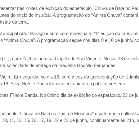
resentar nas noites de exibição do espetáculo “Chuva de Bala no Paí
 antes do início do musical. A programação do “Anima Chuva” contar
istas da terra.
 Municipal Artur Paraguai abre com maestria a 21ª edição do musical.
 no “Anima Chuva”. A programação segue nos dias 9 e 10 de junho, c
11), com Zael no adro da Capela de São Vicente. No dia 13 de junh
rá solenidade de entrega da medalha Rodolfo Fernandes.
ieira. Em seguida, no dia 16, será a vez da apresentação de Edmil
a 18, Silva Neto e Paulo Adriano encantarão o público presente.
as Filho e Banda. No último dia de exibição do espetáculo, 23 de ju
spetáculo “Chuva de Bala no País de Mossoró" é patrimônio cultural 
 10, 11, 13, 15, 16, 17, 18, 22 e 23 de junho, continuamente às 21h, 