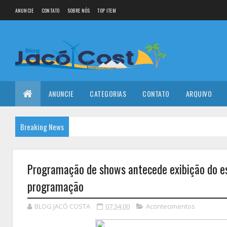
ANUNCIE
CONTATO
SOBRE NÓS
TOP ITEM
ANUNCIE
CATEGORIAS
CONTATO
ARQUIVO
Breaking News
Programação de shows antecede exibição do es
programação
BLOG JACÓ COSTA
07:34:00
Acontecimentos