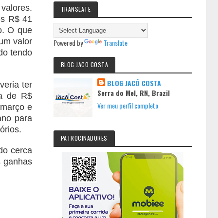
valores.
TRANSLATE
es R$ 41
o. O que
um valor
Powered by
Translate
ado tendo
BLOG JACO COSTA
BLOG JACÓ COSTA
veria ter
Serra do Mel, RN, Brazil
ia de R$
Ver meu perfil completo
 março e
ano para
tórios.
PATROCINADORES
do cerca
s ganhas