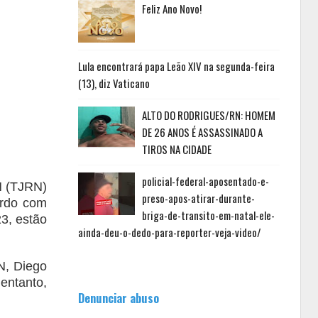
Feliz Ano Novo!
Lula encontrará papa Leão XIV na segunda-feira
(13), diz Vaticano
ALTO DO RODRIGUES/RN: HOMEM
DE 26 ANOS É ASSASSINADO A
TIROS NA CIDADE
policial-federal-aposentado-e-
N (TJRN)
preso-apos-atirar-durante-
ordo com
briga-de-transito-em-natal-ele-
23, estão
ainda-deu-o-dedo-para-reporter-veja-video/
N, Diego
entanto,
Denunciar abuso