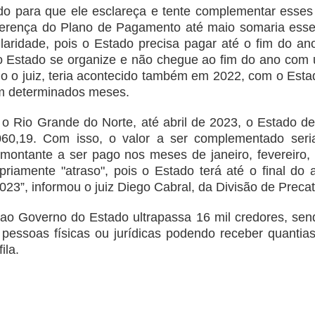
do para que ele esclareça e tente complementar esses 
ferença do Plano de Pagamento até maio somaria ess
laridade, pois o Estado precisa pagar até o fim do an
 o Estado se organize e não chegue ao fim do ano com 
ndo o juiz, teria acontecido também em 2022, com o Est
em determinados meses.
 o Rio Grande do Norte, até abril de 2023, o Estado de
60,19. Com isso, o valor a ser complementado ser
montante a ser pago nos meses de janeiro, fevereiro,
priamente "atraso", pois o Estado terá até o final do 
023”, informou o juiz Diego Cabral, da Divisão de Preca
s ao Governo do Estado ultrapassa 16 mil credores, sen
m pessoas físicas ou jurídicas podendo receber quantia
ila.