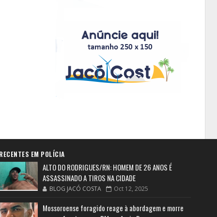
RECENTES EM POLÍCIA
ALTO DO RODRIGUES/RN: HOMEM DE 26 ANOS É
ASSASSINADO A TIROS NA CIDADE
BLOG JACÓ COSTA
Oct 12, 2025
Mossoroense foragido reage à abordagem e morre