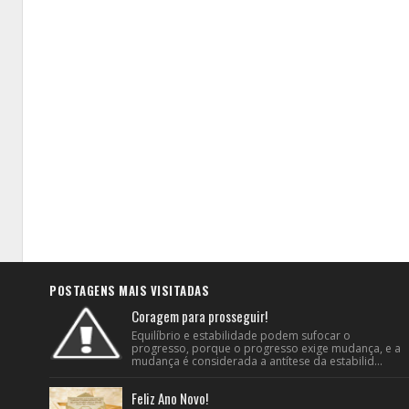
POSTAGENS MAIS VISITADAS
Coragem para prosseguir!
Equilíbrio e estabilidade podem sufocar o
progresso, porque o progresso exige mudança, e a
mudança é considerada a antítese da estabilid...
Feliz Ano Novo!