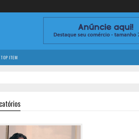
TOP ITEM
catórios