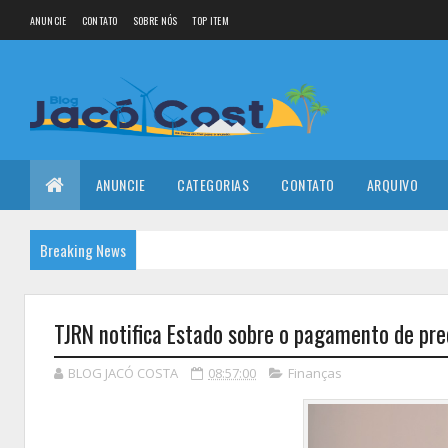
ANUNCIE
CONTATO
SOBRE NÓS
TOP ITEM
ANUNCIE
CATEGORIAS
CONTATO
ARQUIVO
Breaking News
TJRN notifica Estado sobre o pagamento de pre
BLOG JACÓ COSTA
08:57:00
Finanças