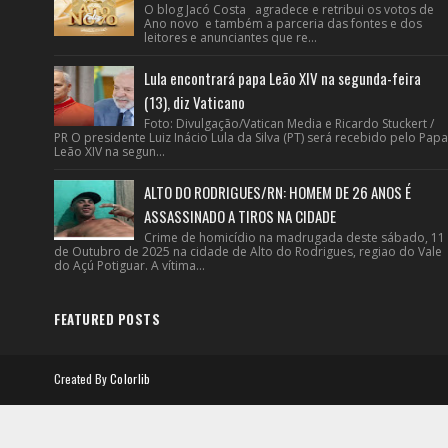
O blog Jacó Costa agradece e retribui os votos de
Ano novo e também a parceria das fontes e dos
leitores e anunciantes que re...
Lula encontrará papa Leão XIV na segunda-feira
(13), diz Vaticano
Foto: Divulgação/Vatican Media e Ricardo Stuckert /
PR O presidente Luiz Inácio Lula da Silva (PT) será recebido pelo Papa
Leão XIV na segun...
ALTO DO RODRIGUES/RN: HOMEM DE 26 ANOS É
ASSASSINADO A TIROS NA CIDADE
Crime de homicídio na madrugada deste sábado, 11
de Outubro de 2025 na cidade de Alto do Rodrigues, regiao do Vale
do Açú Potiguar. A vítima...
FEATURED POSTS
Created By
Colorlib