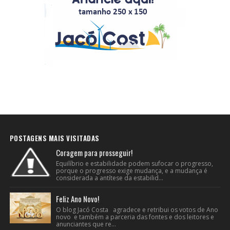
POSTAGENS MAIS VISITADAS
Coragem para prosseguir!
Equilíbrio e estabilidade podem sufocar o progresso,
porque o progresso exige mudança, e a mudança é
considerada a antítese da estabilid...
Feliz Ano Novo!
O blog Jacó Costa agradece e retribui os votos de Ano
novo e também a parceria das fontes e dos leitores e
anunciantes que re...