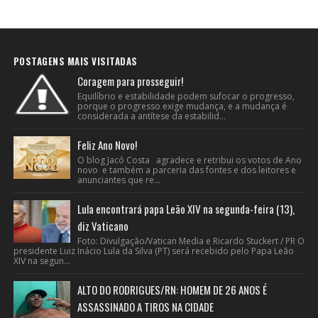
POSTAGENS MAIS VISITADAS
Coragem para prosseguir!
Equilíbrio e estabilidade podem sufocar o progresso,
porque o progresso exige mudança, e a mudança é
considerada a antítese da estabilid...
Feliz Ano Novo!
O blog Jacó Costa agradece e retribui os votos de Ano
novo e também a parceria das fontes e dos leitores e
anunciantes que re...
Lula encontrará papa Leão XIV na segunda-feira (13),
diz Vaticano
Foto: Divulgação/Vatican Media e Ricardo Stuckert / PR O
presidente Luiz Inácio Lula da Silva (PT) será recebido pelo Papa Leão
XIV na segun...
ALTO DO RODRIGUES/RN: HOMEM DE 26 ANOS É
ASSASSINADO A TIROS NA CIDADE