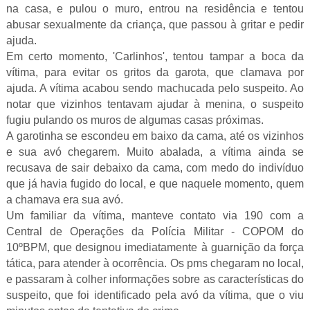
na casa, e pulou o muro, entrou na residência e tentou
abusar sexualmente da criança, que passou à gritar e pedir
ajuda.
Em certo momento, 'Carlinhos', tentou tampar a boca da
vítima, para evitar os gritos da garota, que clamava por
ajuda. A vítima acabou sendo machucada pelo suspeito. Ao
notar que vizinhos tentavam ajudar à menina, o suspeito
fugiu pulando os muros de algumas casas próximas.
A garotinha se escondeu em baixo da cama, até os vizinhos
e sua avó chegarem. Muito abalada, a vítima ainda se
recusava de sair debaixo da cama, com medo do indivíduo
que já havia fugido do local, e que naquele momento, quem
a chamava era sua avó.
Um familiar da vítima, manteve contato via 190 com a
Central de Operações da Polícia Militar - COPOM do
10ºBPM, que designou imediatamente à guarnição da força
tática, para atender à ocorrência. Os pms chegaram no local,
e passaram à colher informações sobre as características do
suspeito, que foi identificado pela avó da vítima, que o viu