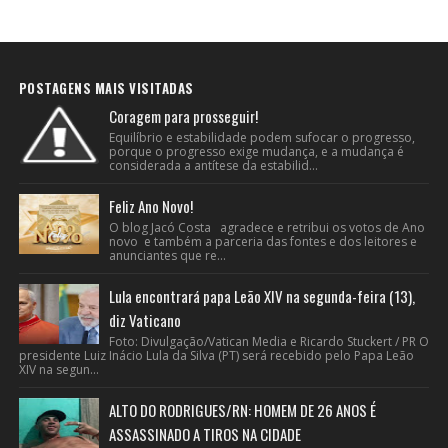
POSTAGENS MAIS VISITADAS
Coragem para prosseguir!
Equilíbrio e estabilidade podem sufocar o progresso,
porque o progresso exige mudança, e a mudança é
considerada a antítese da estabilid...
Feliz Ano Novo!
O blog Jacó Costa agradece e retribui os votos de Ano
novo e também a parceria das fontes e dos leitores e
anunciantes que re...
Lula encontrará papa Leão XIV na segunda-feira (13),
diz Vaticano
Foto: Divulgação/Vatican Media e Ricardo Stuckert / PR O
presidente Luiz Inácio Lula da Silva (PT) será recebido pelo Papa Leão
XIV na segun...
ALTO DO RODRIGUES/RN: HOMEM DE 26 ANOS É
ASSASSINADO A TIROS NA CIDADE