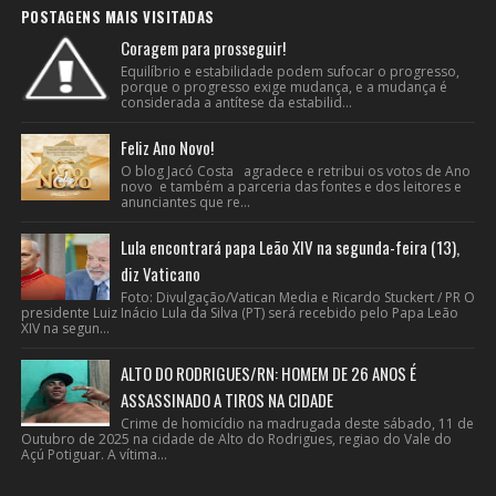
POSTAGENS MAIS VISITADAS
Coragem para prosseguir!
Equilíbrio e estabilidade podem sufocar o progresso,
porque o progresso exige mudança, e a mudança é
considerada a antítese da estabilid...
Feliz Ano Novo!
O blog Jacó Costa agradece e retribui os votos de Ano
novo e também a parceria das fontes e dos leitores e
anunciantes que re...
Lula encontrará papa Leão XIV na segunda-feira (13),
diz Vaticano
Foto: Divulgação/Vatican Media e Ricardo Stuckert / PR O
presidente Luiz Inácio Lula da Silva (PT) será recebido pelo Papa Leão
XIV na segun...
ALTO DO RODRIGUES/RN: HOMEM DE 26 ANOS É
ASSASSINADO A TIROS NA CIDADE
Crime de homicídio na madrugada deste sábado, 11 de
Outubro de 2025 na cidade de Alto do Rodrigues, regiao do Vale do
Açú Potiguar. A vítima...