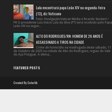
Lula encontrará papa Leão XIV na segunda-feira
(13), diz Vaticano
Foto: Divulgação/Vatican Media e Ricardo Stuckert /
PR O presidente Luiz Inácio Lula da Silva (PT) será recebido pelo Papa
Leão XIV na segun...
ALTO DO RODRIGUES/RN: HOMEM DE 26 ANOS É
ASSASSINADO A TIROS NA CIDADE
Crime de homicídio na madrugada deste sábado, 11
de Outubro de 2025 na cidade de Alto do Rodrigues, regiao do Vale
do Açú Potiguar. A vítima...
FEATURED POSTS
Created By
Colorlib