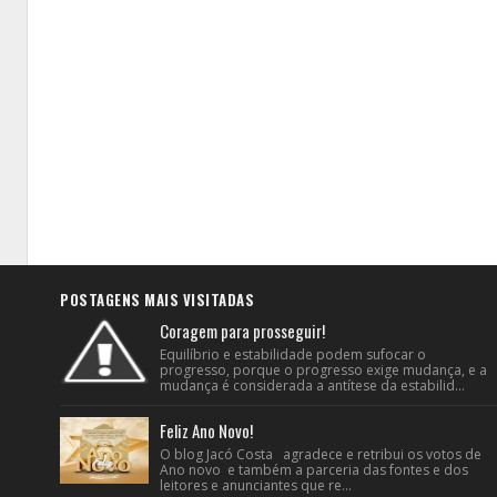
POSTAGENS MAIS VISITADAS
Coragem para prosseguir!
Equilíbrio e estabilidade podem sufocar o
progresso, porque o progresso exige mudança, e a
mudança é considerada a antítese da estabilid...
Feliz Ano Novo!
O blog Jacó Costa agradece e retribui os votos de
Ano novo e também a parceria das fontes e dos
leitores e anunciantes que re...