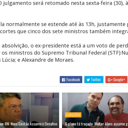
 O julgamento será retomado nesta sexta-feira (30), à
 ela normalmente se estende até às 13h, justamente
s cortes que cinco dos sete ministros também integ
a absolvição, o ex-presidente está a um voto de per
ar os ministros do Supremo Tribunal Federal (STF):N
Lúcia; e Alexandre de Moraes.
Facebook
Twitter
Google+
ELEIÇÕES
ue-RN: Nova Gestão Assumirá Desafios
O plano tá traçado: Walter Alves assume g