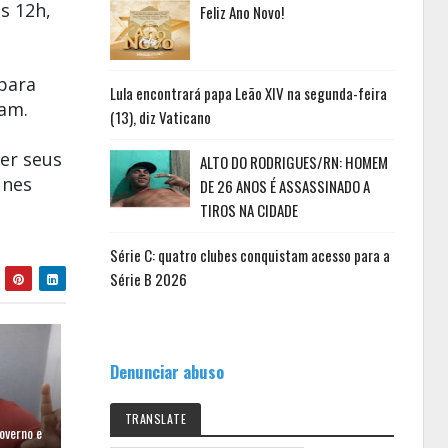
s 12h,
Feliz Ano Novo!
 para
Lula encontrará papa Leão XIV na segunda-feira
ram.
(13), diz Vaticano
der seus
ALTO DO RODRIGUES/RN: HOMEM
unes
DE 26 ANOS É ASSASSINADO A
TIROS NA CIDADE
Série C: quatro clubes conquistam acesso para a
Série B 2026
Denunciar abuso
TRANSLATE
overno e