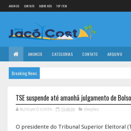
ANUNCIE
CONTATO
SOBRE NÓS
TOP ITEM
ANUNCIE
CATEGORIAS
CONTATO
ARQUIVO
Breaking News
TSE suspende até amanhã julgamento de Bols
BLOG JACÓ COSTA
13:40:00
Eleições
O presidente do Tribunal Superior Eleitoral 