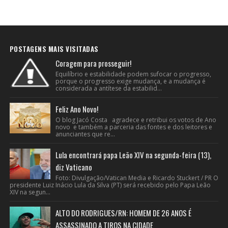
POSTAGENS MAIS VISITADAS
Coragem para prosseguir!
Equilíbrio e estabilidade podem sufocar o progresso,
porque o progresso exige mudança, e a mudança é
considerada a antítese da estabilid...
Feliz Ano Novo!
O blog Jacó Costa agradece e retribui os votos de Ano
novo e também a parceria das fontes e dos leitores e
anunciantes que re...
Lula encontrará papa Leão XIV na segunda-feira (13),
diz Vaticano
Foto: Divulgação/Vatican Media e Ricardo Stuckert / PR O
presidente Luiz Inácio Lula da Silva (PT) será recebido pelo Papa Leão
XIV na segun...
ALTO DO RODRIGUES/RN: HOMEM DE 26 ANOS É
ASSASSINADO A TIROS NA CIDADE