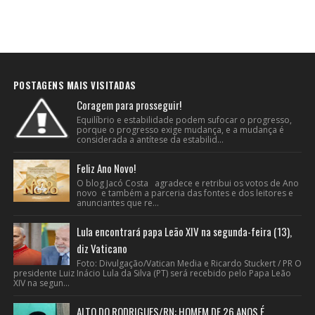
POSTAGENS MAIS VISITADAS
Coragem para prosseguir!
Equilíbrio e estabilidade podem sufocar o progresso,
porque o progresso exige mudança, e a mudança é
considerada a antítese da estabilid...
Feliz Ano Novo!
O blog Jacó Costa agradece e retribui os votos de Ano
novo e também a parceria das fontes e dos leitores e
anunciantes que re...
Lula encontrará papa Leão XIV na segunda-feira (13),
diz Vaticano
Foto: Divulgação/Vatican Media e Ricardo Stuckert / PR O
presidente Luiz Inácio Lula da Silva (PT) será recebido pelo Papa Leão
XIV na segun...
ALTO DO RODRIGUES/RN: HOMEM DE 26 ANOS É