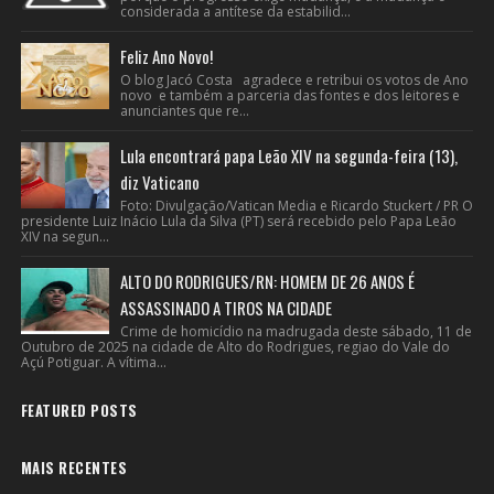
considerada a antítese da estabilid...
Feliz Ano Novo!
O blog Jacó Costa agradece e retribui os votos de Ano
novo e também a parceria das fontes e dos leitores e
anunciantes que re...
Lula encontrará papa Leão XIV na segunda-feira (13),
diz Vaticano
Foto: Divulgação/Vatican Media e Ricardo Stuckert / PR O
presidente Luiz Inácio Lula da Silva (PT) será recebido pelo Papa Leão
XIV na segun...
ALTO DO RODRIGUES/RN: HOMEM DE 26 ANOS É
ASSASSINADO A TIROS NA CIDADE
Crime de homicídio na madrugada deste sábado, 11 de
Outubro de 2025 na cidade de Alto do Rodrigues, regiao do Vale do
Açú Potiguar. A vítima...
FEATURED POSTS
MAIS RECENTES