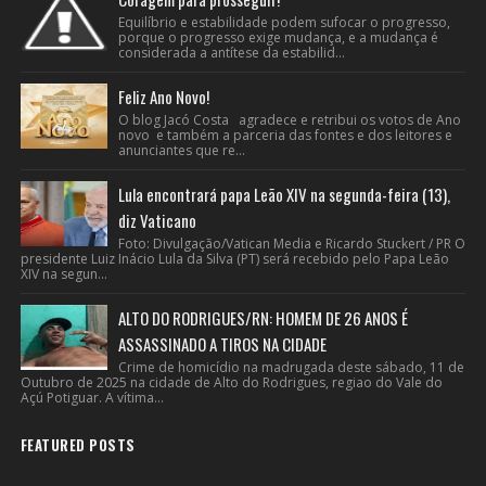
Equilíbrio e estabilidade podem sufocar o progresso,
porque o progresso exige mudança, e a mudança é
considerada a antítese da estabilid...
Feliz Ano Novo!
O blog Jacó Costa agradece e retribui os votos de Ano
novo e também a parceria das fontes e dos leitores e
anunciantes que re...
Lula encontrará papa Leão XIV na segunda-feira (13),
diz Vaticano
Foto: Divulgação/Vatican Media e Ricardo Stuckert / PR O
presidente Luiz Inácio Lula da Silva (PT) será recebido pelo Papa Leão
XIV na segun...
ALTO DO RODRIGUES/RN: HOMEM DE 26 ANOS É
ASSASSINADO A TIROS NA CIDADE
Crime de homicídio na madrugada deste sábado, 11 de
Outubro de 2025 na cidade de Alto do Rodrigues, regiao do Vale do
Açú Potiguar. A vítima...
FEATURED POSTS