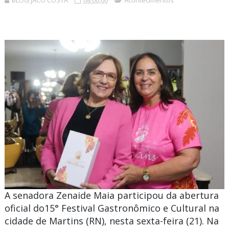
BLOG JACÓ COSTA
08:00:00
Acontecimentos
A senadora
Zenaide Maia
participou da abertura
oficial do
15° Festival Gastronômico e Cultural
na
cidade de
Martins
(RN), nesta sexta-feira (21). Na