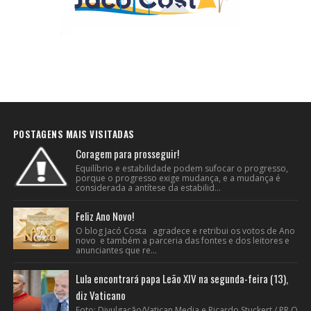
POSTAGENS MAIS VISITADAS
Coragem para prosseguir!
Equilíbrio e estabilidade podem sufocar o progresso,
porque o progresso exige mudança, e a mudança é
considerada a antítese da estabilid...
Feliz Ano Novo!
O blog Jacó Costa agradece e retribui os votos de Ano
novo e também a parceria das fontes e dos leitores e
anunciantes que re...
Lula encontrará papa Leão XIV na segunda-feira (13),
diz Vaticano
Foto: Divulgação/Vatican Media e Ricardo Stuckert / PR O