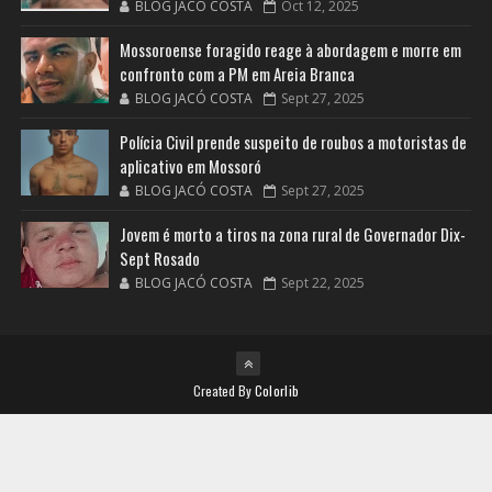
BLOG JACÓ COSTA
Oct 12, 2025
Mossoroense foragido reage à abordagem e morre em
confronto com a PM em Areia Branca
BLOG JACÓ COSTA
Sept 27, 2025
Polícia Civil prende suspeito de roubos a motoristas de
aplicativo em Mossoró
BLOG JACÓ COSTA
Sept 27, 2025
Jovem é morto a tiros na zona rural de Governador Dix-
Sept Rosado
BLOG JACÓ COSTA
Sept 22, 2025
Created By
Colorlib